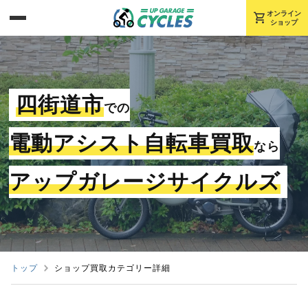
shopping_cart
オンライン
ショップ
四街道市
での
電動アシスト自転車買取
なら
アップガレージサイクルズ
トップ
ショップ買取カテゴリー詳細