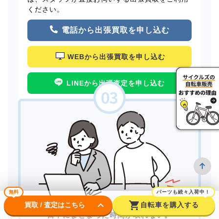
ください。
電話から出張買取を申し込む
WEBから出張買取を申し込む
LINEから出張査定を申し込む
無料
パーツも続々入荷中！
keyboard_arrow_down
shopping_cart
買取 / 査定はこちら
自転車を購入する
日中にまとまった時間が取れない。