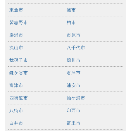
東金市
旭市
習志野市
柏市
勝浦市
市原市
流山市
八千代市
我孫子市
鴨川市
鎌ケ谷市
君津市
富津市
浦安市
四街道市
袖ケ浦市
八街市
印西市
白井市
富里市