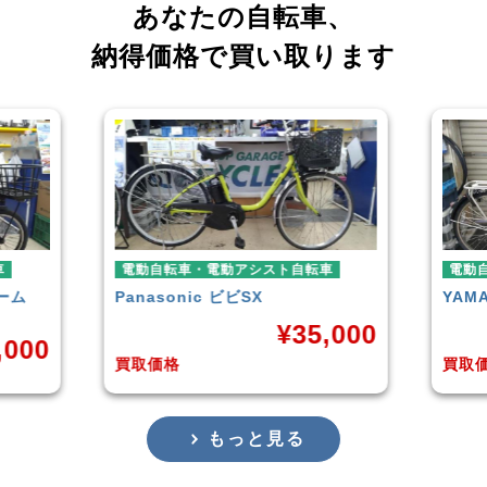
あなたの自転車、
納得価格で買い取ります
車
電動自転車・電動アシスト自転車
電動
ーム
Panasonic
ビビSX
YAM
¥
35,000
,000
買取価格
買取
もっと見る