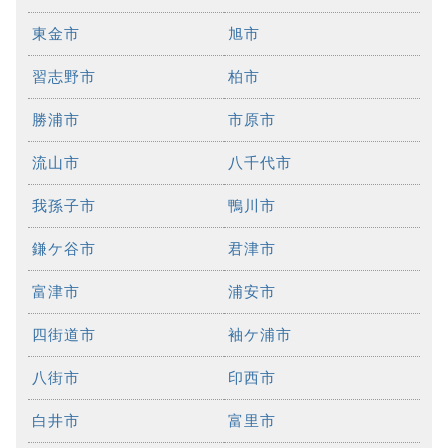
東金市
旭市
習志野市
柏市
勝浦市
市原市
流山市
八千代市
我孫子市
鴨川市
鎌ケ谷市
君津市
富津市
浦安市
四街道市
袖ケ浦市
八街市
印西市
白井市
富里市