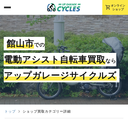
shopping_cart
オンライン
ショップ
館山市
での
電動アシスト自転車買取
なら
アップガレージサイクルズ
トップ
ショップ買取カテゴリー詳細