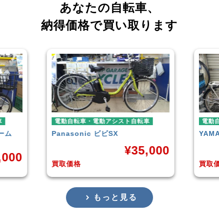
あなたの自転車、
納得価格で買い取ります
ト自転車
電動自転車・電動アシスト自転車
YAMAHA
PAS With
¥
35,000
¥
38,929
買取価格
もっと見る