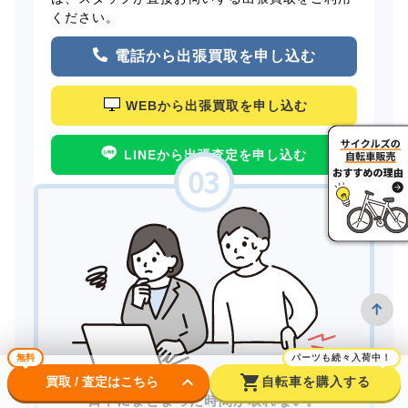
ください。
電話から出張買取を申し込む
WEBから出張買取を申し込む
LINEから出張査定を申し込む
無料
パーツも続々入荷中！
keyboard_arrow_down
shopping_cart
買取 / 査定はこちら
自転車を購入する
日中にまとまった時間が取れない。