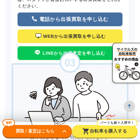
ください。
電話から出張買取を申し込む
WEBから出張買取を申し込む
LINEから出張査定を申し込む
無料
パーツも続々入荷中！
keyboard_arrow_down
shopping_cart
買取 / 査定はこちら
自転車を購入する
日中にまとまった時間が取れない。