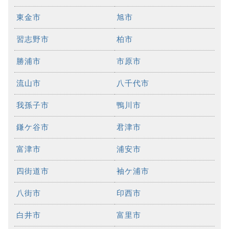
東金市
旭市
習志野市
柏市
勝浦市
市原市
流山市
八千代市
我孫子市
鴨川市
鎌ケ谷市
君津市
富津市
浦安市
四街道市
袖ケ浦市
八街市
印西市
白井市
富里市