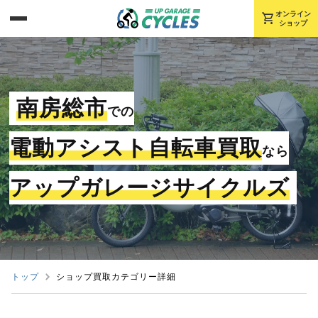
shopping_cart
オンライン
ショップ
南房総市
での
電動アシスト自転車買取
なら
アップガレージサイクルズ
トップ
ショップ買取カテゴリー詳細