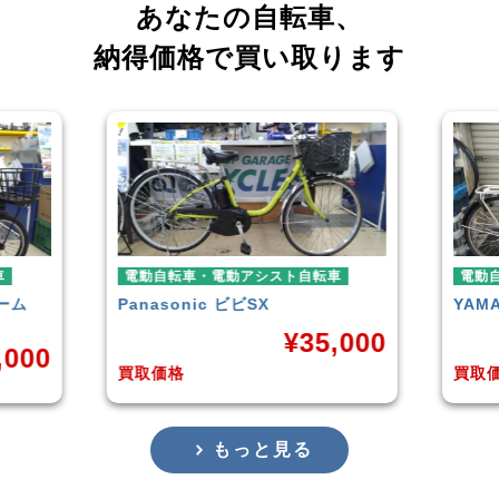
あなたの自転車、
納得価格で買い取ります
車
電動自転車・電動アシスト自転車
電動
ーム
Panasonic
ビビSX
YAM
¥
35,000
,000
買取価格
買取
もっと見る