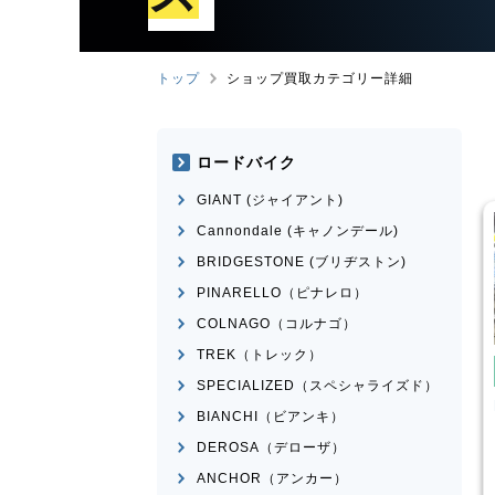
トップ
ショップ買取カテゴリー詳細
ロードバイク
GIANT (ジャイアント)
Cannondale (キャノンデール)
BRIDGESTONE (ブリヂストン)
PINARELLO（ピナレロ）
COLNAGO（コルナゴ）
TREK（トレック）
み自転車
電動自転車・電動アシスト自転
車
SPECIALIZED（スペシャライズド）
車・電動アシスト自転
Panasonic
ギュット・クル
BIANCHI（ビアンキ）
ームR・EX
ERWAY-A01-Lite
DEROSA（デローザ）
¥
66,000
¥
27,500
ANCHOR（アンカー）
買取価格