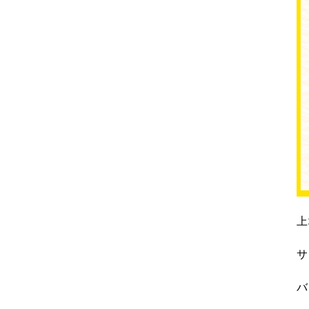
上
サ
バ