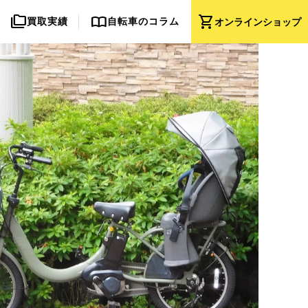
folder_copy
import_contacts
shopping_cart
買取実績
自転車のコラム
オンライン
ショップ