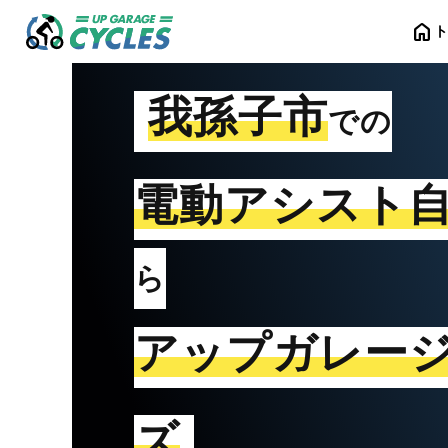
home
我孫子市
での
電動アシスト
ら
アップガレー
ズ