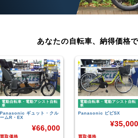
あなたの自転車、
納得価格
電動自転車・電動アシスト自転
電動自転車・電動アシスト自転
車
車
Panasonic
ビビSX
YAMAHA
PAS With
¥
35,000
¥
38,92
買取価格
買取価格