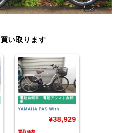
で買い取ります
電動自転車・電動アシスト自転
電動自転車・電動ア
車
車
BLAZE
STYLE E-BIKE
Panasonic
ギュッ
ームDX20
9
¥
88,000
¥
4
買取価格
買取価格