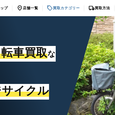
location_on
sell
local_shipping
トップ
店舗一覧
買取カテゴリー
買取方法
自転車買取
な
ジサイクル