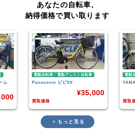
あなたの自転車、
納得価格で買い取ります
電動アシスト自転車
電動自転車・電動アシスト自転車
ビビSX
YAMAHA
PAS With
¥
35,000
¥
38,92
買取価格
もっと見る