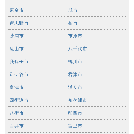
東金市
旭市
習志野市
柏市
勝浦市
市原市
流山市
八千代市
我孫子市
鴨川市
鎌ケ谷市
君津市
富津市
浦安市
四街道市
袖ケ浦市
八街市
印西市
白井市
富里市