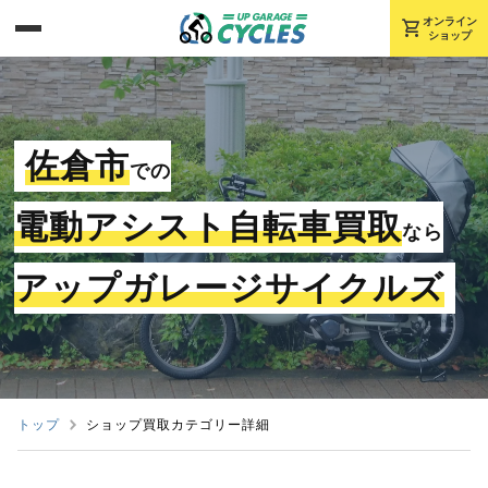
shopping_cart
オンライン
ショップ
佐倉市
での
電動アシスト自転車買取
なら
アップガレージサイクルズ
トップ
ショップ買取カテゴリー詳細