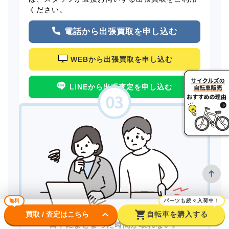
ください。
電話から出張買取を申し込む
WEBから出張買取を申し込む
LINEから出張査定を申し込む
無料
パーツも続々入荷中！
keyboard_arrow_down
shopping_cart
買取 / 査定はこちら
自転車を購入する
日中にまとまった時間が取れない。