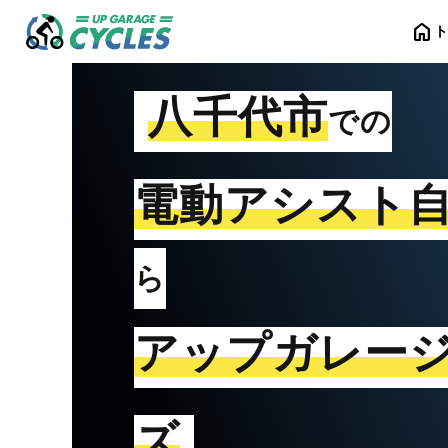
home
八千代市
での
電動アシスト
ら
アップガレー
ズ