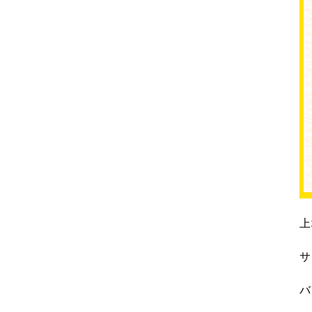
上
サ
バ