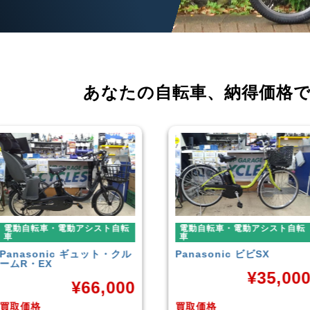
あなたの自転車、
納得価格
電動自転車・電動アシスト自転
電動自転車・電動アシスト自転
車
車
Panasonic
ビビSX
YAMAHA
PAS With
¥
35,000
¥
38,92
買取価格
買取価格