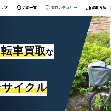
location_on
sell
local_shipping
トップ
店舗一覧
買取カテゴリー
買取方法
自転車買取
な
ジサイクル