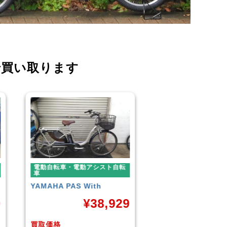
で買い取ります
電動自転車・電動アシスト自転
電動自転車・電動ア
車
車
BLAZE
STYLE E-BIKE
Panasonic
ギュ
ームDX20
9
¥
88,000
¥
買取価格
買取価格