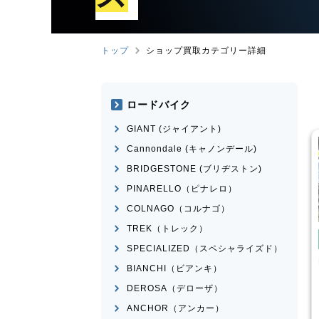
トップ
ショップ買取カテゴリー詳細
ロードバイク
GIANT (ジャイアント)
Cannondale (キャノンデール)
BRIDGESTONE (ブリヂストン)
PINARELLO（ピナレロ）
COLNAGO（コルナゴ）
TREK（トレック）
たみ自転車
電動自転車・電動アシスト自転
車
SPECIALIZED（スペシャライズド）
転車・電動アシスト自転
Panasonic
ギュット・クル
BIANCHI（ビアンキ）
ームR・EX
ERWAY-A01-Lite
DEROSA（デローザ）
¥
66,000
¥
27,500
ANCHOR（アンカー）
格
買取価格