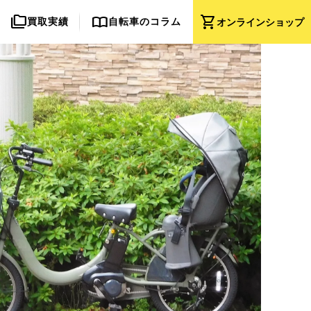
folder_copy
import_contacts
shopping_cart
買取実績
自転車のコラム
オンライン
ショップ