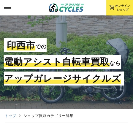
shopping_cart
オンライン
ショップ
印西市
での
電動アシスト自転車買取
なら
アップガレージサイクルズ
トップ
ショップ買取カテゴリー詳細