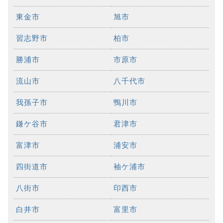
東金市
旭市
習志野市
柏市
勝浦市
市原市
流山市
八千代市
我孫子市
鴨川市
鎌ケ谷市
君津市
富津市
浦安市
四街道市
袖ケ浦市
八街市
印西市
白井市
富里市