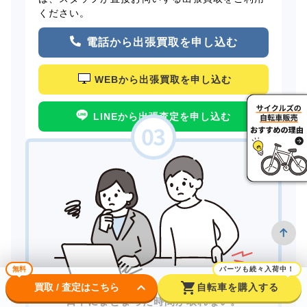
ください。
電話から出張買取を申し込む
WEBから出張買取を申し込む
LINEから出張査定を申し込む
無料
パーツも続々入荷中！
keyboard_arrow_down
shopping_cart
買取 / 査定はこちら
自転車を購入する
日中にまとまった時間が取れない。