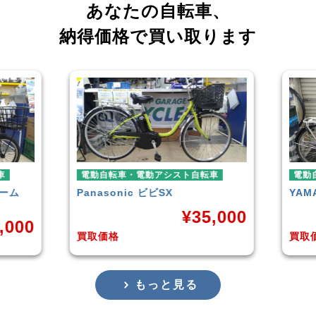
あなたの自転車、
納得価格で買い取ります
車
電動自転車・電動アシスト自転車
電動
ーム
Panasonic
ビビSX
YAM
¥
35,000
,000
買取価格
買取
もっと見る