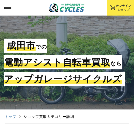
shopping_cart
オンライン
ショップ
成田市
での
電動アシスト自転車買取
なら
アップガレージサイクルズ
トップ
ショップ買取カテゴリー詳細