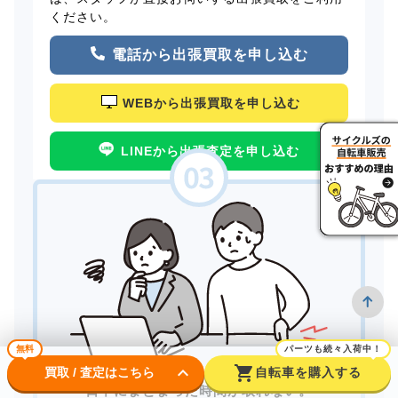
ください。
電話から出張買取を申し込む
WEBから出張買取を申し込む
LINEから出張査定を申し込む
無料
パーツも続々入荷中！
keyboard_arrow_down
shopping_cart
買取 / 査定はこちら
自転車を購入する
日中にまとまった時間が取れない。