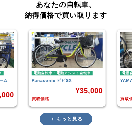
あなたの自転車、
納得価格で買い取ります
車
電動自転車・電動アシスト自転車
電動
ーム
Panasonic
ビビSX
YAM
¥
35,000
,000
買取価格
買取
もっと見る