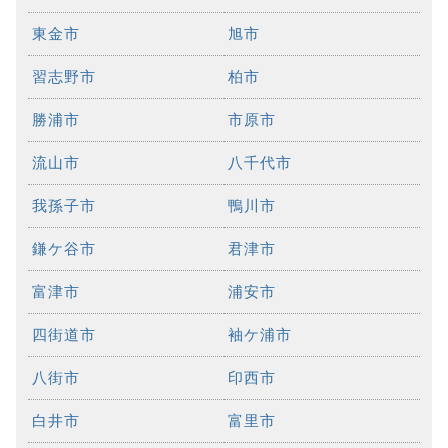
東金市
旭市
習志野市
柏市
勝浦市
市原市
流山市
八千代市
我孫子市
鴨川市
鎌ケ谷市
君津市
富津市
浦安市
四街道市
袖ケ浦市
八街市
印西市
白井市
富里市