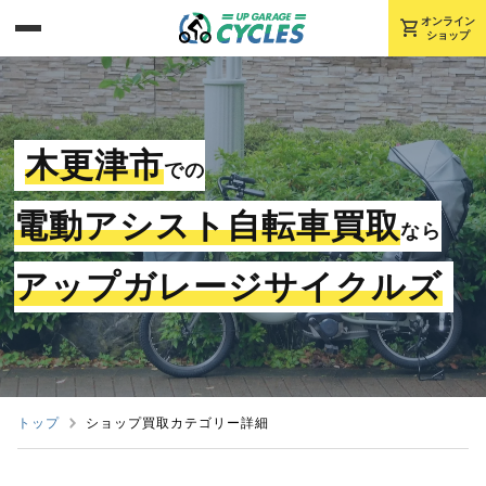
shopping_cart
オンライン
ショップ
木更津市
での
電動アシスト自転車買取
なら
アップガレージサイクルズ
トップ
ショップ買取カテゴリー詳細