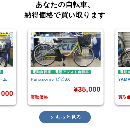
あなたの自転車、
納得価格で買い取ります
車
電動自転車・電動アシスト自転車
電動
YAMAHA
PAS With
BLA
,000
¥
38,929
買取価格
買取
もっと見る