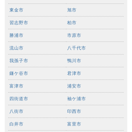
東金市
旭市
習志野市
柏市
勝浦市
市原市
流山市
八千代市
我孫子市
鴨川市
鎌ケ谷市
君津市
富津市
浦安市
四街道市
袖ケ浦市
八街市
印西市
白井市
富里市