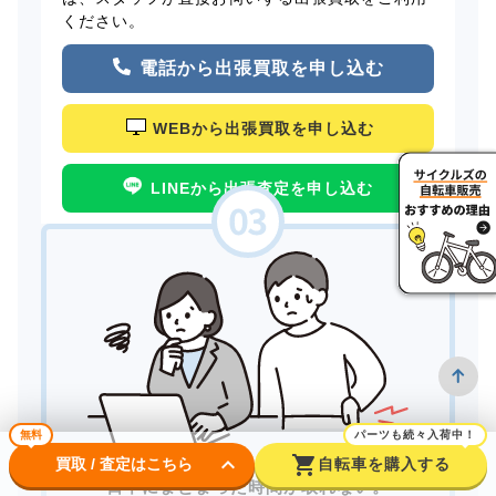
ください。
電話から出張買取を申し込む
WEBから出張買取を申し込む
LINEから出張査定を申し込む
無料
パーツも続々入荷中！
keyboard_arrow_down
shopping_cart
買取 / 査定はこちら
自転車を購入する
日中にまとまった時間が取れない。