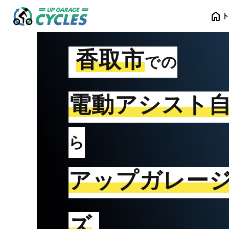
home
香取市
での
電動アシスト
ら
アップガレー
ズ