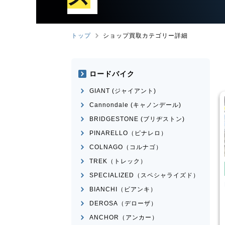
トップ
ショップ買取カテゴリー詳細
ロードバイク
GIANT (ジャイアント)
Cannondale (キャノンデール)
BRIDGESTONE (ブリヂストン)
PINARELLO（ピナレロ）
COLNAGO（コルナゴ）
TREK（トレック）
み自転車
電動自転車・電動アシスト自転
車
SPECIALIZED（スペシャライズド）
車・電動アシスト自転
Panasonic
ギュット・クル
BIANCHI（ビアンキ）
ームR・EX
ERWAY-A01-Lite
DEROSA（デローザ）
¥
66,000
¥
27,500
ANCHOR（アンカー）
買取価格