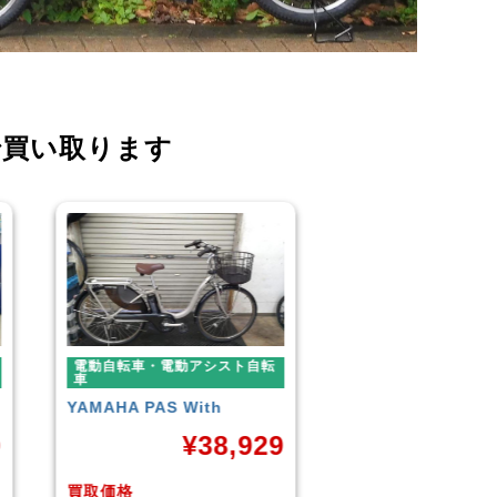
で買い取ります
電動自転車・電動アシスト自転
電動自転車・電動ア
車
車
BLAZE
STYLE E-BIKE
Panasonic
ギュッ
ームDX20
9
¥
88,000
¥
4
買取価格
買取価格