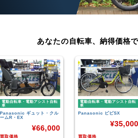
あなたの自転車、
納得価格
電動自転車・電動アシスト自転
電動自転車・電動アシスト自転
車
車
Panasonic
ビビSX
YAMAHA
PAS With
¥
35,000
¥
38,92
買取価格
買取価格