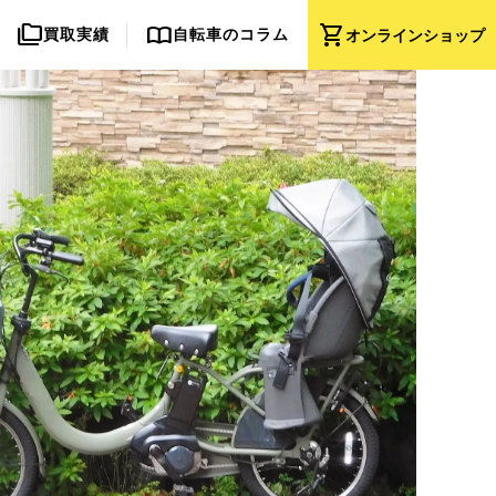
folder_copy
import_contacts
shopping_cart
買取実績
自転車のコラム
オンライン
ショップ