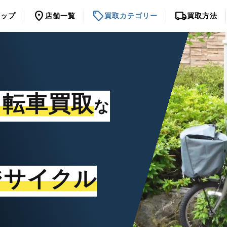
location_on
sell
local_shipping
トップ
店舗一覧
買取カテゴリー
買取方法
自転車買取
な
ジサイクル