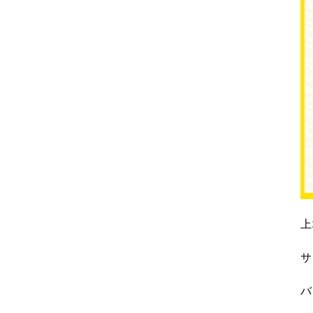
上
サ
バ