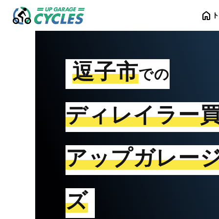
home
逗子市
での
ディレイラー
アップガレー
ズ