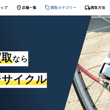
location_on
sell
local_shipping
トップ
店舗一覧
買取カテゴリー
買取方法
買取
なら
ジサイクル