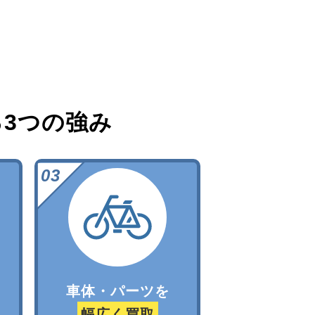
る
3つの強み
車体・パーツを
幅広く買取