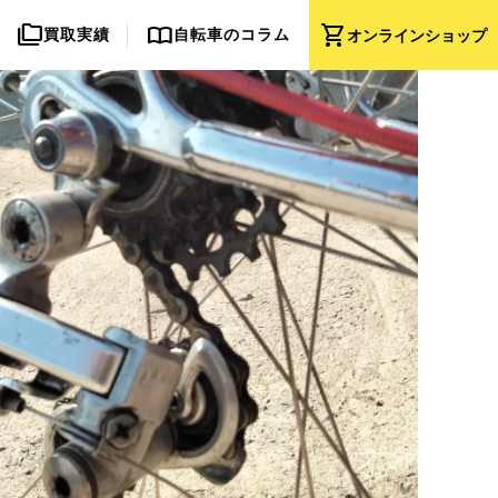
folder_copy
import_contacts
shopping_cart
買取実績
自転車のコラム
オンライン
ショップ