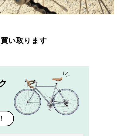
で買い取ります
ク
！