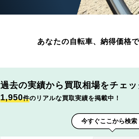
あなたの自転車、
納得価格
過去の実績から
買取相場をチェッ
1,950
件
のリアルな買取実績を掲載中！
今すぐここから検索