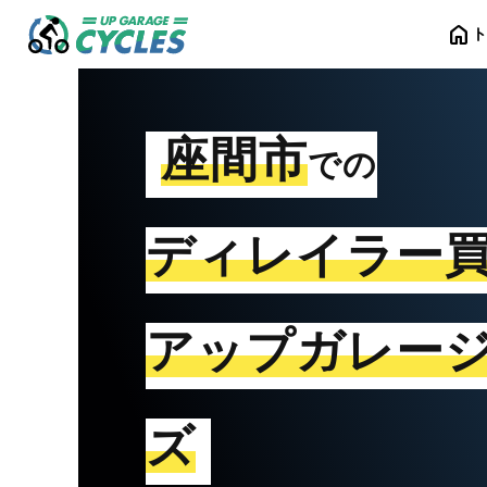
home
座間市
での
ディレイラー
アップガレー
ズ