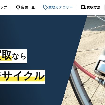
location_on
sell
local_shipping
トップ
店舗一覧
買取カテゴリー
買取方法
買取
なら
ジサイクル