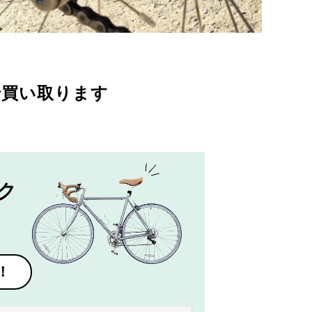
で買い取ります
ク
！