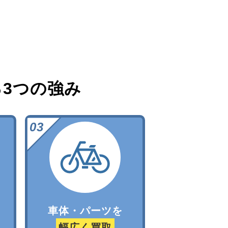
る
3つの強み
車体・パーツを
幅広く買取