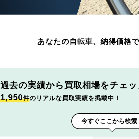
あなたの自転車、
納得価格
過去の実績から
買取相場をチェッ
1,950
件
のリアルな買取実績を掲載中！
今すぐここから検索