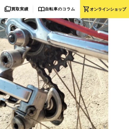
folder_copy
import_contacts
shopping_cart
買取実績
自転車のコラム
オンライン
ショップ