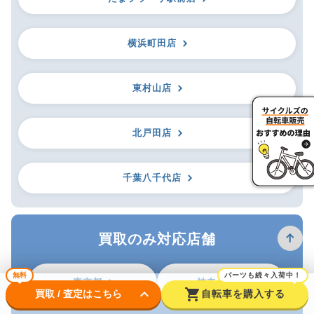
横浜町田店
東村山店
北戸田店
千葉八千代店
買取のみ対応店舗
無料
パーツも続々入荷中！
東京都
神奈川県
keyboard_arrow_down
shopping_cart
買取 / 査定はこちら
自転車を購入する