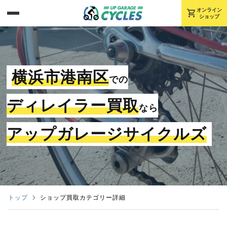
shopping_cart
オンライン
ショップ
横浜市港南区
での
ディレイラー買取
なら
アップガレージサイクルズ
トップ
ショップ買取カテゴリー詳細