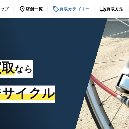
location_on
sell
local_shipping
トップ
店舗一覧
買取カテゴリー
買取方法
買取
なら
ジサイクル