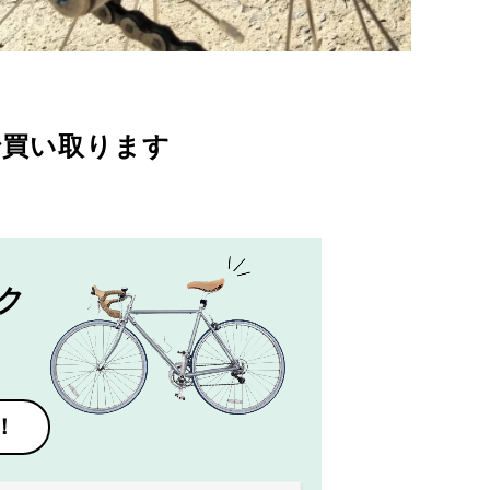
で買い取ります
ク
！