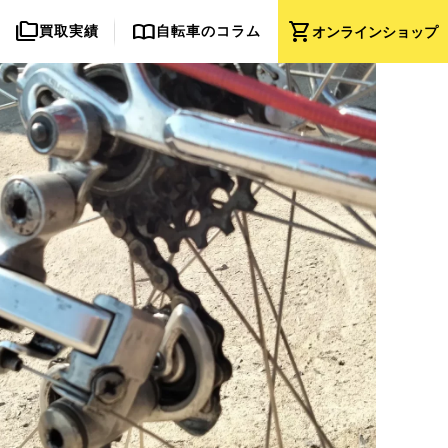
folder_copy
import_contacts
shopping_cart
買取実績
自転車のコラム
オンライン
ショップ