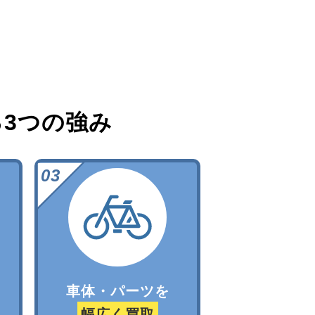
る
3つの強み
車体・パーツを
幅広く買取