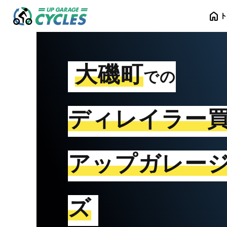
home
大磯町
での
ディレイラー
アップガレー
ズ