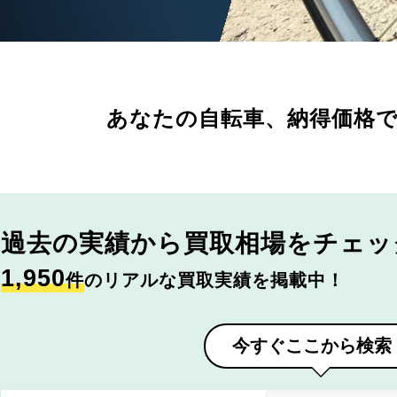
あなたの自転車、
納得価格
過去の実績から
買取相場をチェッ
1,950
件
のリアルな買取実績を掲載中！
今すぐここから検索