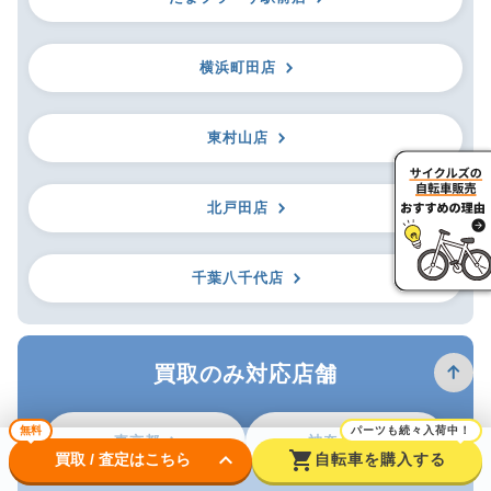
横浜町田店
東村山店
北戸田店
千葉八千代店
買取のみ対応店舗
無料
パーツも続々入荷中！
東京都
神奈川県
keyboard_arrow_down
shopping_cart
買取 / 査定はこちら
自転車を購入する