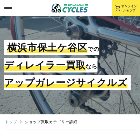
shopping_cart
オンライン
ショップ
横浜市保土ケ谷区
での
ディレイラー買取
なら
アップガレージサイクルズ
トップ
ショップ買取カテゴリー詳細