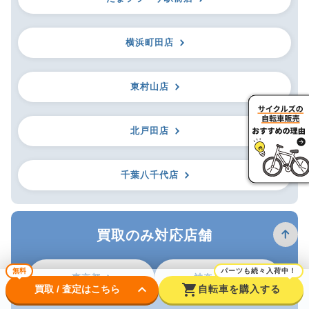
横浜町田店
東村山店
北戸田店
千葉八千代店
買取のみ対応店舗
無料
パーツも続々入荷中！
東京都
神奈川県
keyboard_arrow_down
shopping_cart
買取 / 査定はこちら
自転車を購入する