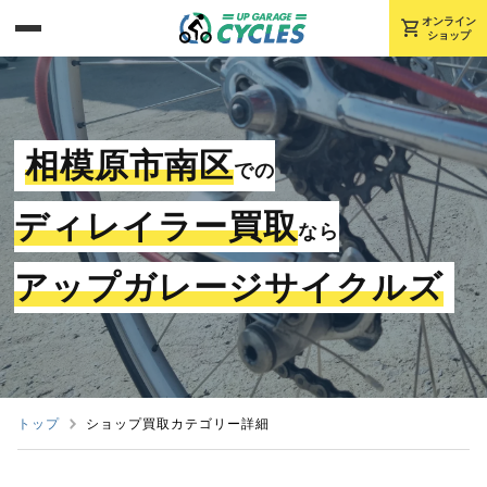
shopping_cart
オンライン
ショップ
相模原市南区
での
ディレイラー買取
なら
アップガレージサイクルズ
トップ
ショップ買取カテゴリー詳細