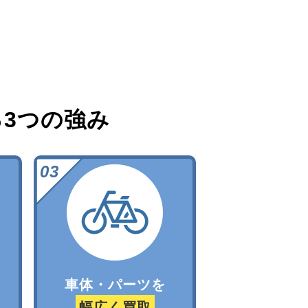
る
3つの強み
車体・パーツを
幅広く買取