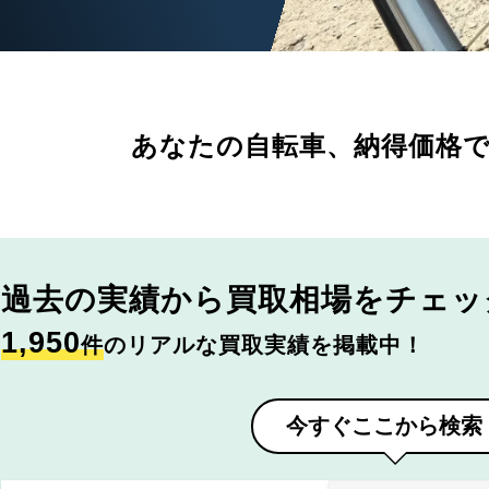
あなたの自転車、
納得価格
過去の実績から
買取相場をチェッ
1,950
件
のリアルな買取実績を掲載中！
今すぐここから検索