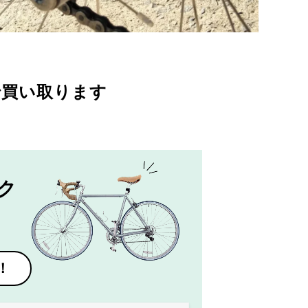
で買い取ります
ク
！