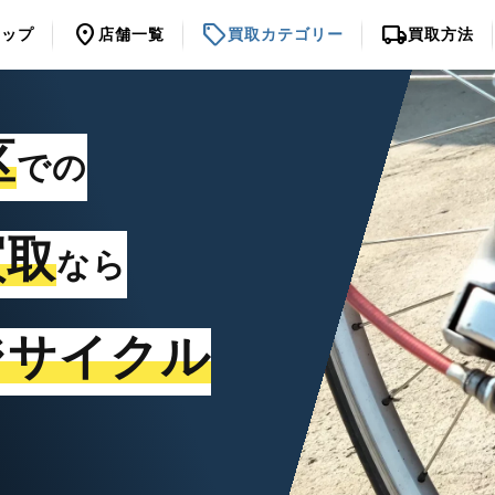
location_on
sell
local_shipping
トップ
店舗一覧
買取カテゴリー
買取方法
区
での
買取
なら
ジサイクル