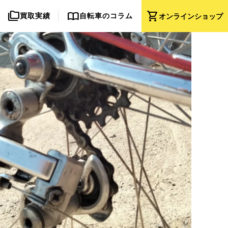
folder_copy
import_contacts
shopping_cart
買取実績
自転車のコラム
オンライン
ショップ