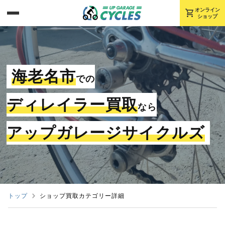
shopping_cart
オンライン
ショップ
海老名市
での
ディレイラー買取
なら
アップガレージサイクルズ
トップ
ショップ買取カテゴリー詳細