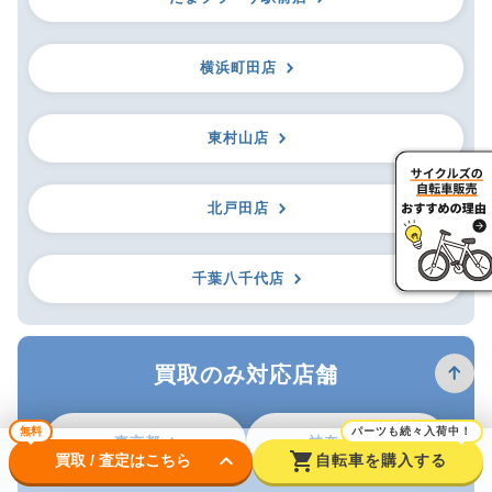
横浜町田店
東村山店
北戸田店
千葉八千代店
買取のみ対応店舗
無料
パーツも続々入荷中！
東京都
神奈川県
keyboard_arrow_down
shopping_cart
買取 / 査定はこちら
自転車を購入する