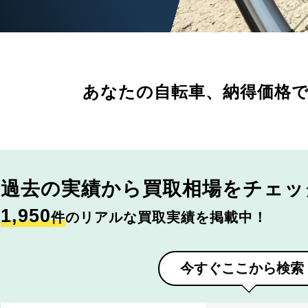
あなたの自転車、
納得価格
過去の実績から
買取相場をチェッ
1,950
件
のリアルな買取実績を掲載中！
今すぐここから検索