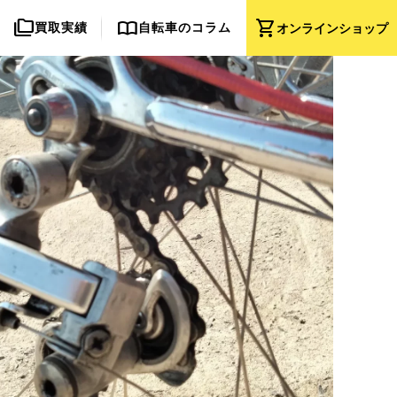
folder_copy
import_contacts
shopping_cart
買取実績
自転車のコラム
オンライン
ショップ