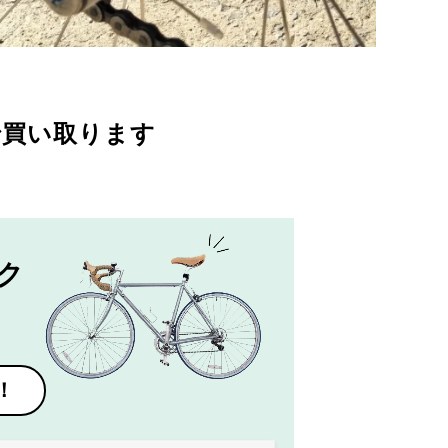
で買い取ります
ク
！