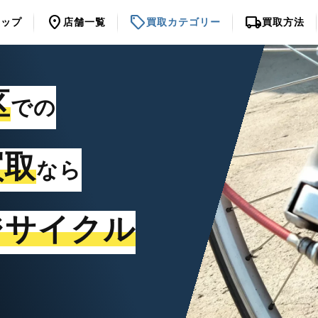
location_on
sell
local_shipping
トップ
店舗一覧
買取カテゴリー
買取方法
区
での
買取
なら
ジサイクル