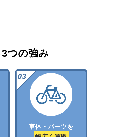
る
3つの強み
車体・パーツを
幅広く買取