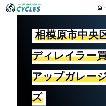
home
相模原市中央
ディレイラー
アップガレー
ズ