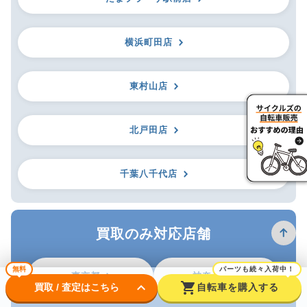
横浜町田店
東村山店
北戸田店
千葉八千代店
買取のみ対応店舗
無料
パーツも続々入荷中！
東京都
神奈川県
keyboard_arrow_down
shopping_cart
買取 / 査定はこちら
自転車を購入する