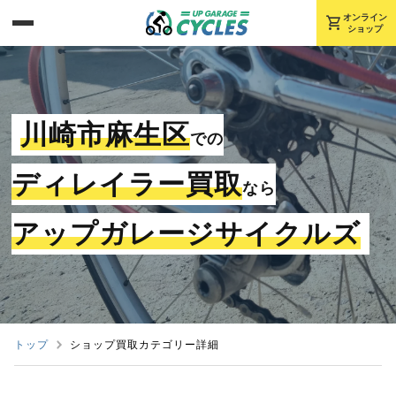
shopping_cart
オンライン
ショップ
川崎市麻生区
での
ディレイラー買取
なら
アップガレージサイクルズ
トップ
ショップ買取カテゴリー詳細