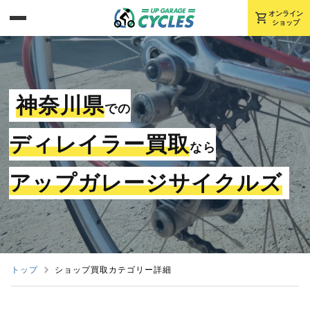
shopping_cart
オンライン
ショップ
神奈川県
での
ディレイラー買取
なら
アップガレージサイクルズ
トップ
ショップ買取カテゴリー詳細