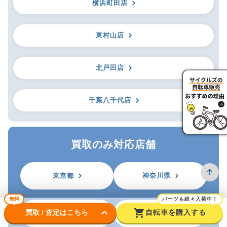
横浜町田店
東村山店
北戸田店
千葉八千代店
買取のみ対応店舗
東京都
神奈川県
無料
パーツも続々入荷中！
keyboard_arrow_down
shopping_cart
買取 / 査定はこちら
自転車を購入する
埼玉県
千葉県