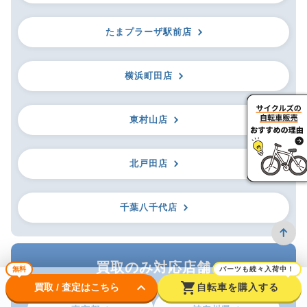
たまプラーザ駅前店
横浜町田店
東村山店
北戸田店
千葉八千代店
買取のみ対応店舗
無料
パーツも続々入荷中！
keyboard_arrow_down
shopping_cart
買取 / 査定はこちら
自転車を購入する