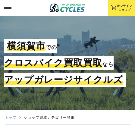
shopping_cart
オンライン
ショップ
横須賀市
での
クロスバイク買取買取
なら
アップガレージサイクルズ
トップ
ショップ買取カテゴリー詳細