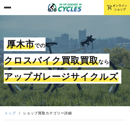
shopping_cart
オンライン
ショップ
厚木市
での
クロスバイク買取買取
なら
アップガレージサイクルズ
トップ
ショップ買取カテゴリー詳細