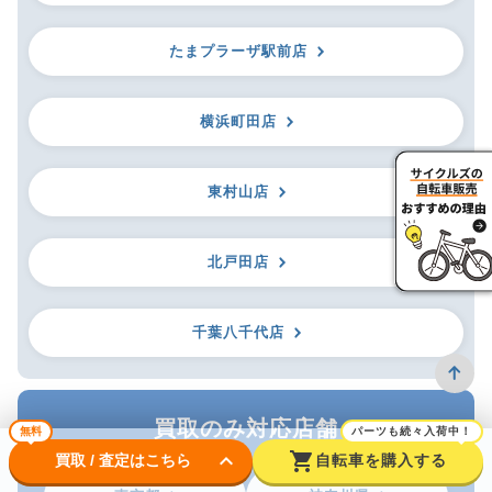
たまプラーザ駅前店
横浜町田店
東村山店
北戸田店
千葉八千代店
買取のみ対応店舗
無料
パーツも続々入荷中！
keyboard_arrow_down
shopping_cart
買取 / 査定はこちら
自転車を購入する