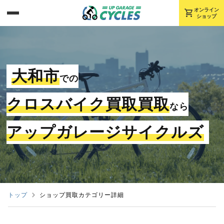
shopping_cart
オンライン
ショップ
大和市
での
クロスバイク買取買取
なら
アップガレージサイクルズ
トップ
ショップ買取カテゴリー詳細