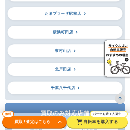
たまプラーザ駅前店
横浜町田店
東村山店
北戸田店
千葉八千代店
買取のみ対応店舗
無料
パーツも続々入荷中！
keyboard_arrow_down
shopping_cart
買取 / 査定はこちら
自転車を購入する