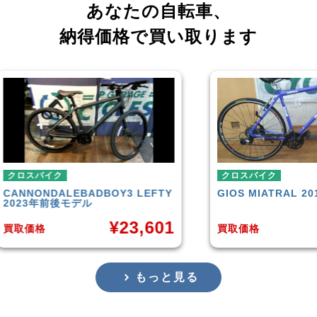
あなたの自転車、
納得価格で買い取ります
クロスバイク
クロ
LEFTY
GIOS
MIATRAL 2019年頃モデル
TRE
¥
14,566
,601
買取価格
買取
もっと見る