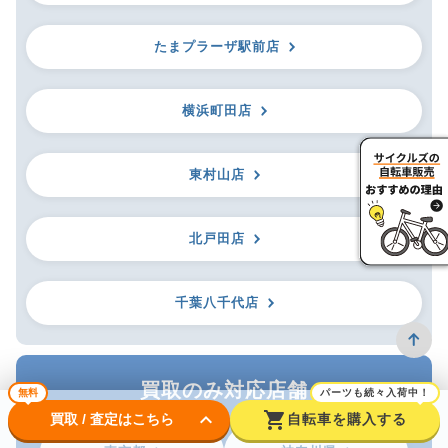
たまプラーザ駅前店
横浜町田店
東村山店
北戸田店
千葉八千代店
買取のみ対応店舗
無料
パーツも続々入荷中！
keyboard_arrow_down
shopping_cart
買取 / 査定はこちら
自転車を購入する