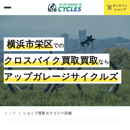
shopping_cart
オンライン
ショップ
横浜市栄区
での
クロスバイク買取買取
なら
アップガレージサイクルズ
トップ
ショップ買取カテゴリー詳細