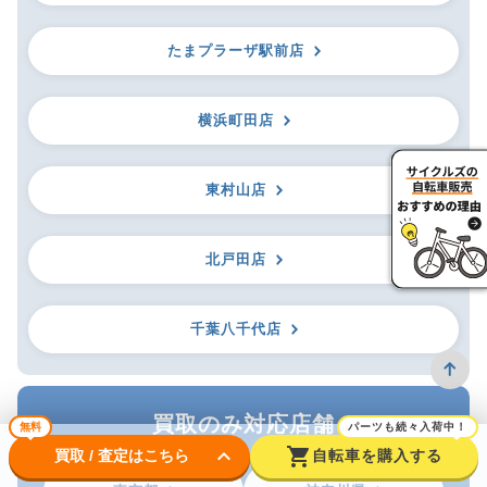
たまプラーザ駅前店
横浜町田店
東村山店
北戸田店
千葉八千代店
買取のみ対応店舗
無料
パーツも続々入荷中！
keyboard_arrow_down
shopping_cart
買取 / 査定はこちら
自転車を購入する