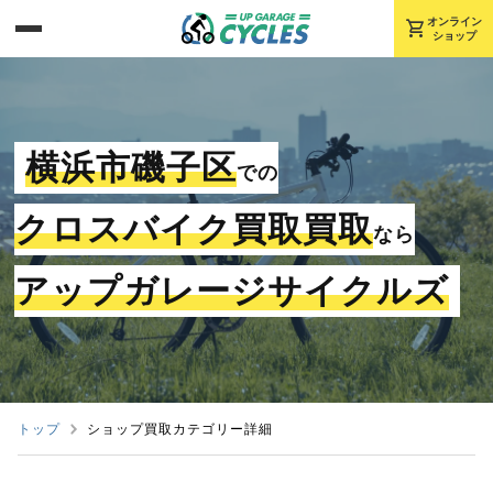
shopping_cart
オンライン
ショップ
横浜市磯子区
での
クロスバイク買取買取
なら
アップガレージサイクルズ
トップ
ショップ買取カテゴリー詳細