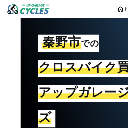
home
秦野市
での
クロスバイク
アップガレー
ズ