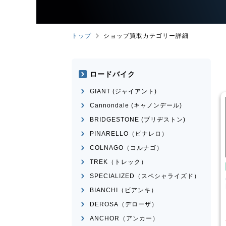
トップ
ショップ買取カテゴリー詳細
ロードバイク
GIANT (ジャイアント)
Cannondale (キャノンデール)
BRIDGESTONE (ブリヂストン)
PINARELLO（ピナレロ）
COLNAGO（コルナゴ）
TREK（トレック）
イク
クロスバイク
SPECIALIZED（スペシャライズド）
ESCAPE RX 2025
CANNONDALE
BADBOY3
LEFTY 2023年前後モデル
BIANCHI（ビアンキ）
¥
39,001
¥
23,601
DEROSA（デローザ）
買取価格
ANCHOR（アンカー）