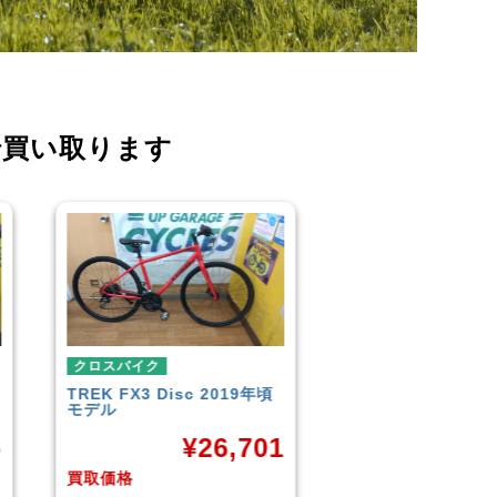
で買い取ります
クロスバイク
クロスバイク
イオンバイク
モーメンタム
こども用自転車
LOUIS GARNEAU
¥
6,043
CROSS
1
¥
買取価格
買取価格