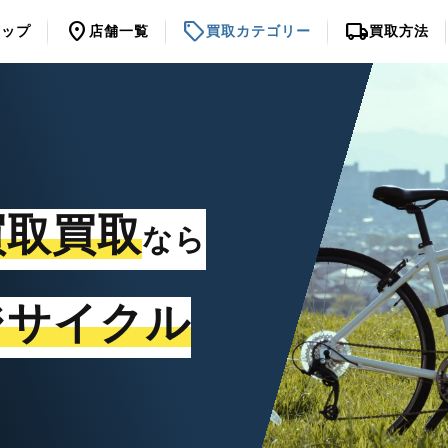
location_on
sell
local_shipping
トップ
店舗一覧
買取カテゴリー
買取方法
買取買取
なら
ジサイクル