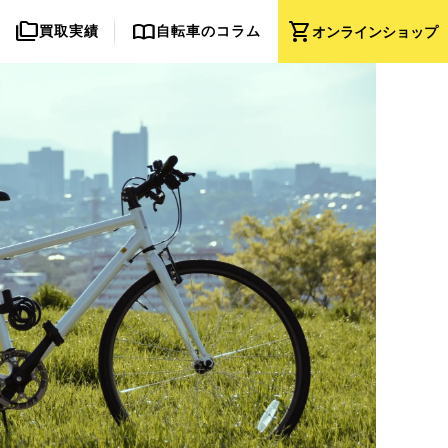
folder_copy
import_contacts
shopping_cart
買取実績
自転車のコラム
オンライン
ショップ