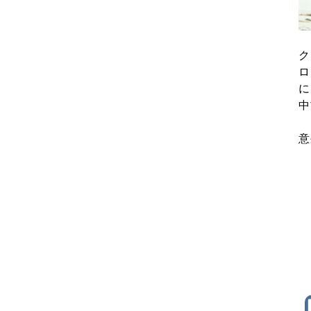
ク
ロ
に
中
意