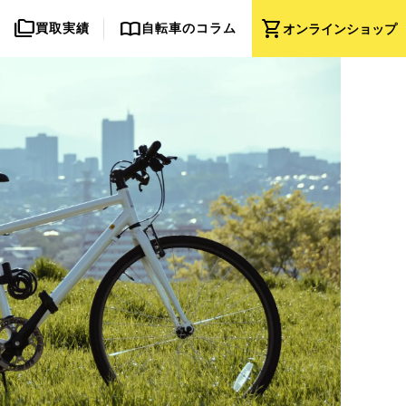
folder_copy
import_contacts
shopping_cart
買取実績
自転車のコラム
オンライン
ショップ