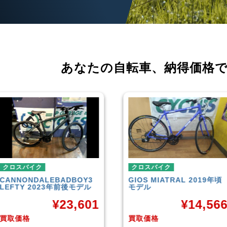
あなたの自転車、
納得価格
クロスバイク
クロスバイク
GIOS
MIATRAL 2019年頃
TREK
FX3 Disc 
モデル
モデル
1
¥
14,566
¥
2
買取価格
買取価格