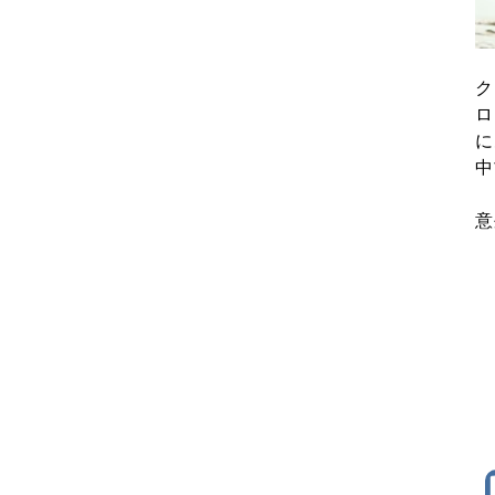
ク
ロ
に
中
意