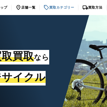
location_on
sell
local_shipping
トップ
店舗一覧
買取カテゴリー
買取方法
買取買取
なら
ジサイクル