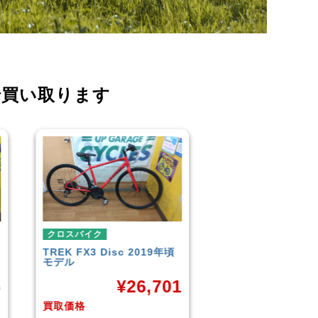
で買い取ります
クロスバイク
クロスバイ
2019年頃
イオンバイク
モーメンタム
こども用自
LOUIS G
¥
6,043
CROSS
6,701
買取価格
買取価格