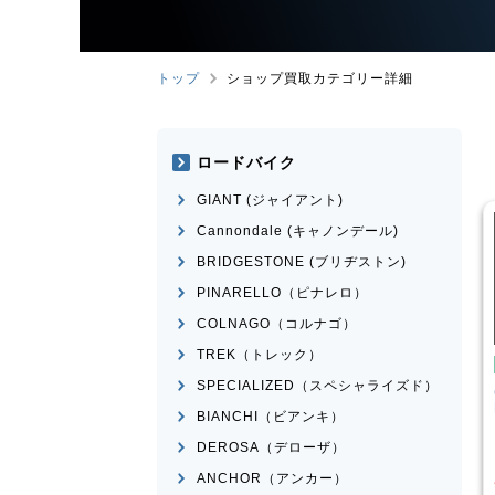
トップ
ショップ買取カテゴリー詳細
ロードバイク
GIANT (ジャイアント)
Cannondale (キャノンデール)
BRIDGESTONE (ブリヂストン)
PINARELLO（ピナレロ）
COLNAGO（コルナゴ）
TREK（トレック）
クロスバイク
クロスバイク
SPECIALIZED（スペシャライズド）
GIANT
ESCAPE RX 2025
CANNONDALE
BADBOY3
年頃
LEFTY 2023年前後モデル
BIANCHI（ビアンキ）
¥
39,001
¥
23,60
DEROSA（デローザ）
買取価格
買取価格
ANCHOR（アンカー）