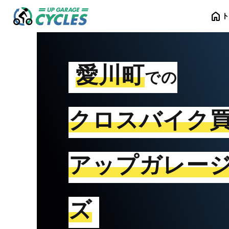
home
愛川町
での
クロスバイク
アップガレー
ズ