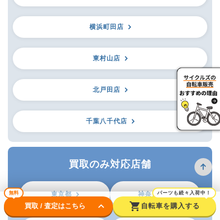
横浜町田店
東村山店
北戸田店
千葉八千代店
買取のみ対応店舗
無料
パーツも続々入荷中！
東京都
神奈川県
keyboard_arrow_down
shopping_cart
買取 / 査定はこちら
自転車を購入する