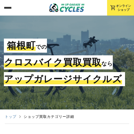
shopping_cart
オンライン
ショップ
箱根町
での
クロスバイク買取買取
なら
アップガレージサイクルズ
トップ
ショップ買取カテゴリー詳細