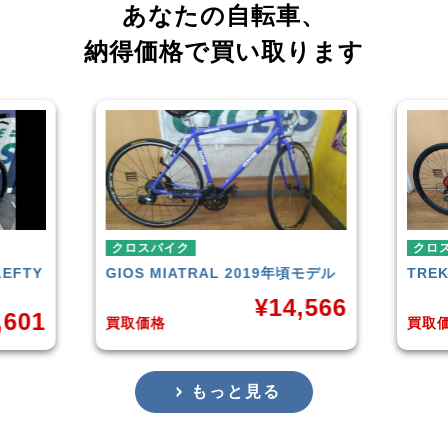
あなたの自転車、
納得価格で買い取ります
スバイク
クロスバイク
S
MIATRAL 2019年頃モデル
TREK
FX3 Disc 2019
¥
14,566
¥
2
価格
買取価格
もっと見る