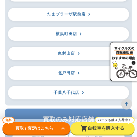
たまプラーザ駅前店
横浜町田店
東村山店
北戸田店
千葉八千代店
買取のみ対応店舗
無料
パーツも続々入荷中！
keyboard_arrow_down
shopping_cart
買取 / 査定はこちら
自転車を購入する