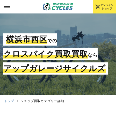
shopping_cart
オンライン
ショップ
横浜市西区
での
クロスバイク買取買取
なら
アップガレージサイクルズ
トップ
ショップ買取カテゴリー詳細