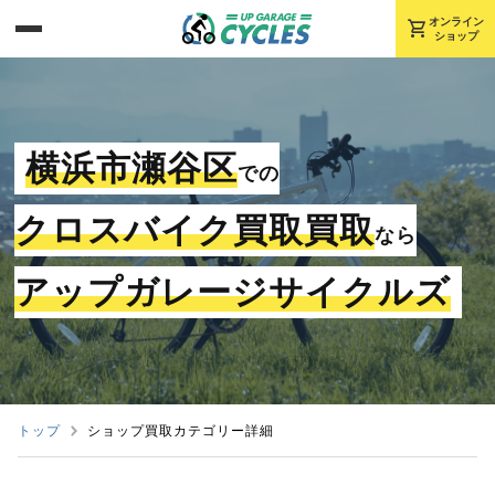
shopping_cart
オンライン
ショップ
横浜市瀬谷区
での
クロスバイク買取買取
なら
アップガレージサイクルズ
トップ
ショップ買取カテゴリー詳細