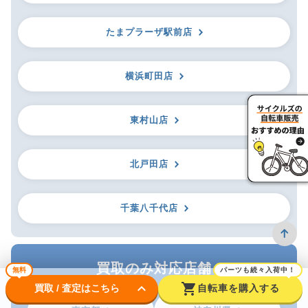
たまプラーザ駅前店
横浜町田店
東村山店
北戸田店
千葉八千代店
買取のみ対応店舗
無料
パーツも続々入荷中！
keyboard_arrow_down
shopping_cart
買取 / 査定はこちら
自転車を購入する