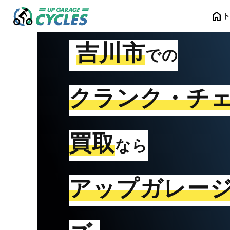
home
吉川市
での
クランク・チ
買取
なら
アップガレー