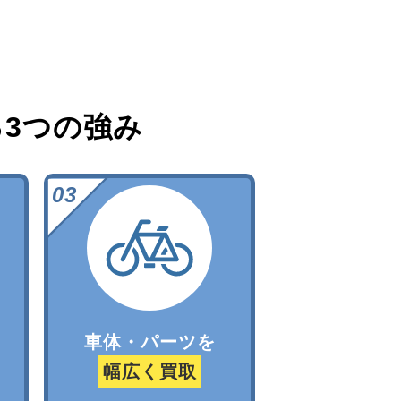
る
3つの強み
車体・パーツを
幅広く買取