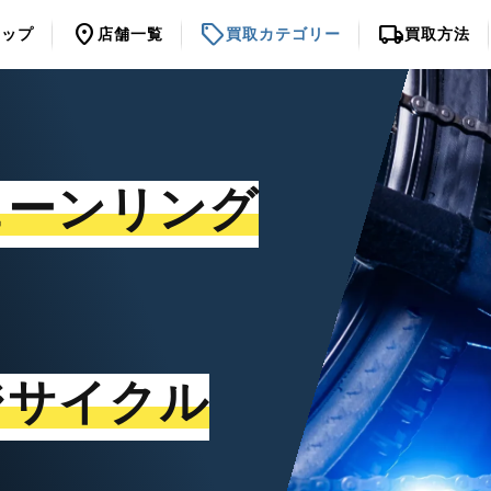
location_on
sell
local_shipping
トップ
店舗一覧
買取カテゴリー
買取方法
ェーンリング
ジサイクル