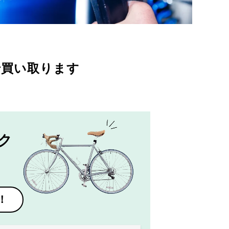
で買い取ります
ク
！