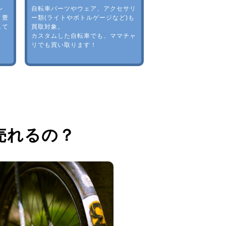
レ
自転車パーツやウェア、アクセサリ
。豊
ー類(ライトやボトルゲージなど)も
して
買取対象。
カスタムした自転車でも、ママチャ
リでも買い取ります！
売れるの？