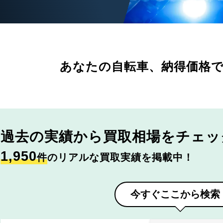
あなたの自転車、
納得価格
過去の実績から
買取相場をチェッ
1,950
件
のリアルな買取実績を掲載中！
今すぐここから検索