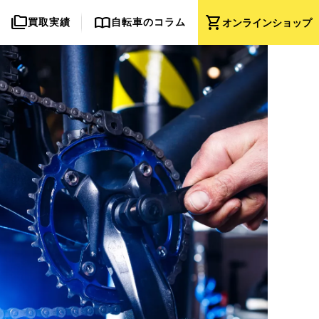
folder_copy
import_contacts
shopping_cart
買取実績
自転車のコラム
オンライン
ショップ