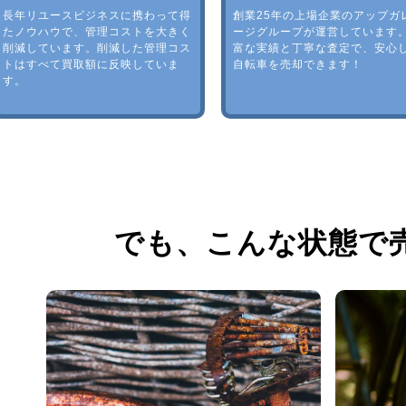
長年リユースビジネスに携わって得
創業25年の上場企業のアップガ
たノウハウで、管理コストを大きく
ージグループが運営しています
削減しています。削減した管理コス
富な実績と丁寧な査定で、安心
トはすべて買取額に反映していま
自転車を売却できます！
す。
でも、
こんな状態で