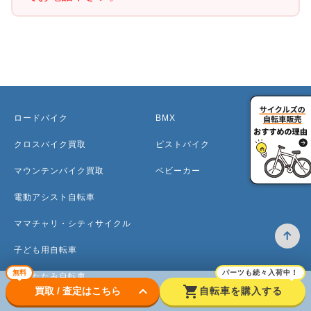
ロードバイク
BMX
クロスバイク買取
ピストバイク
マウンテンバイク買取
ベビーカー
電動アシスト自転車
ママチャリ・シティサイクル
子ども用自転車
無料
パーツも続々入荷中！
折りたたみ自転車
keyboard_arrow_down
shopping_cart
買取 / 査定はこちら
自転車を購入する
ミニベロ