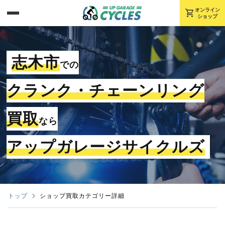
shopping_cart
オンライン
ショップ
志木市
での
クランク・チェーンリング
買取
なら
アップガレージサイクルズ
トップ
ショップ買取カテゴリー詳細