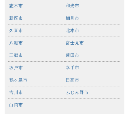
志木市
和光市
新座市
桶川市
久喜市
北本市
八潮市
富士見市
三郷市
蓮田市
坂戸市
幸手市
鶴ヶ島市
日高市
吉川市
ふじみ野市
白岡市