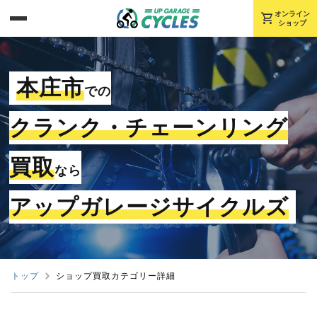
shopping_cart
オンライン
ショップ
本庄市
での
クランク・チェーンリング
買取
なら
アップガレージサイクルズ
トップ
ショップ買取カテゴリー詳細