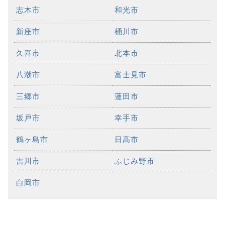
志木市
和光市
新座市
桶川市
久喜市
北本市
八潮市
富士見市
三郷市
蓮田市
坂戸市
幸手市
鶴ヶ島市
日高市
吉川市
ふじみ野市
白岡市