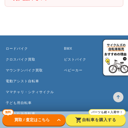
ロードバイク
BMX
クロスバイク買取
ピストバイク
マウンテンバイク買取
ベビーカー
電動アシスト自転車
ママチャリ・シティサイクル
子ども用自転車
無料
パーツも続々入荷中！
折りたたみ自転車
keyboard_arrow_down
shopping_cart
買取 / 査定はこちら
自転車を購入する
ミニベロ