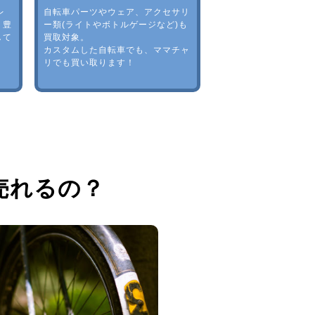
レ
自転車パーツやウェア、アクセサリ
。豊
ー類(ライトやボトルゲージなど)も
して
買取対象。
カスタムした自転車でも、ママチャ
リでも買い取ります！
売れるの？