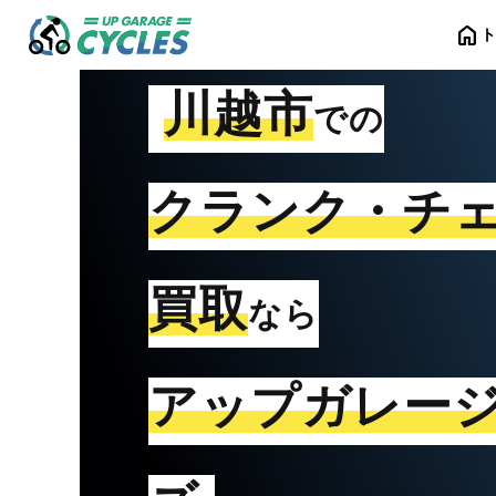
home
川越市
での
クランク・チ
買取
なら
アップガレー