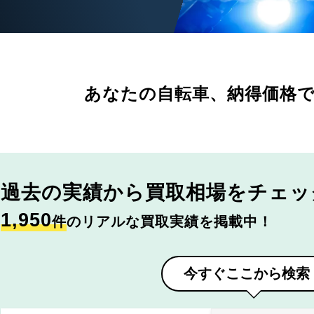
あなたの自転車、
納得価格
過去の実績から
買取相場をチェッ
1,950
件
のリアルな買取実績を掲載中！
今すぐここから検索