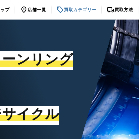
location_on
sell
local_shipping
トップ
店舗一覧
買取カテゴリー
買取方法
ェーンリング
ジサイクル