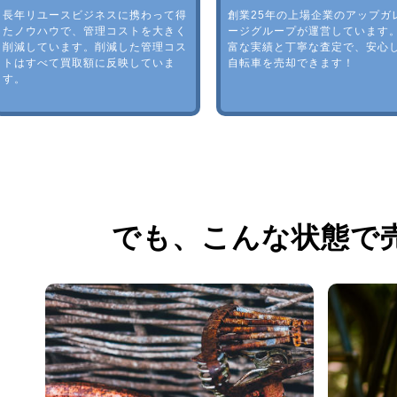
長年リユースビジネスに携わって得
創業25年の上場企業のアップガ
たノウハウで、管理コストを大きく
ージグループが運営しています
削減しています。削減した管理コス
富な実績と丁寧な査定で、安心
トはすべて買取額に反映していま
自転車を売却できます！
す。
でも、
こんな状態で