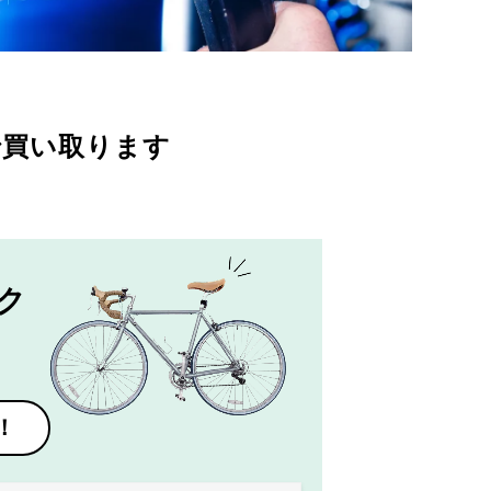
で買い取ります
ク
！