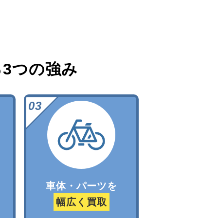
る
3つの強み
車体・パーツを
幅広く買取