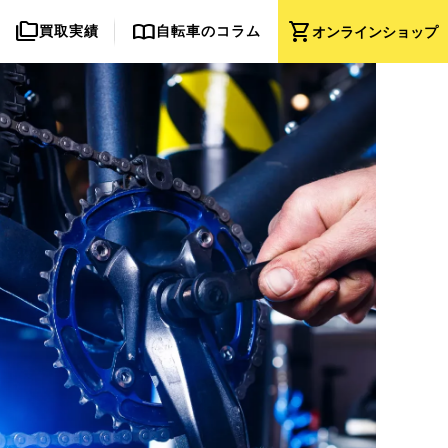
folder_copy
import_contacts
shopping_cart
買取実績
自転車のコラム
オンライン
ショップ