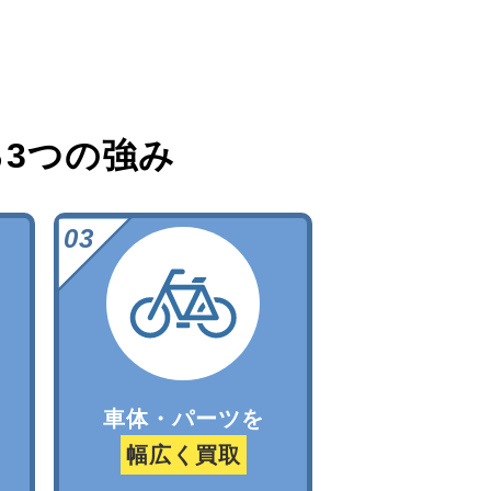
る
3つの強み
車体・パーツを
幅広く買取