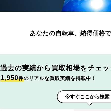
あなたの自転車、
納得価格
過去の実績から
買取相場をチェッ
1,950
件
のリアルな買取実績を掲載中！
今すぐここから検索