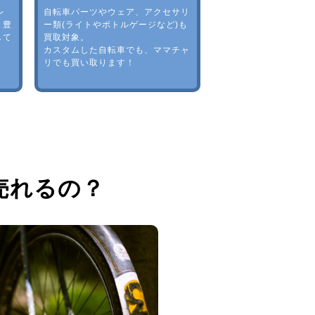
レ
自転車パーツやウェア、アクセサリ
。豊
ー類(ライトやボトルゲージなど)も
して
買取対象。
カスタムした自転車でも、ママチャ
リでも買い取ります！
売れるの？