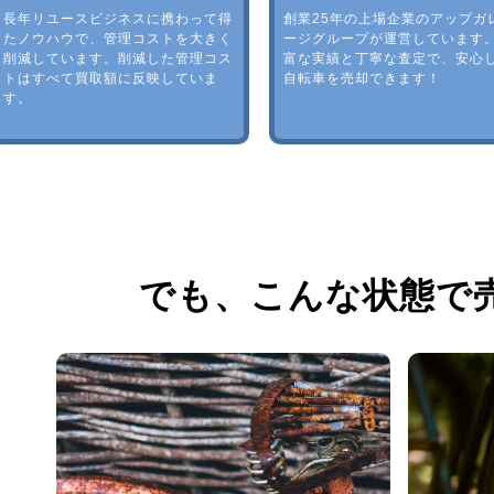
長年リユースビジネスに携わって得
創業25年の上場企業のアップガ
たノウハウで、管理コストを大きく
ージグループが運営しています
削減しています。削減した管理コス
富な実績と丁寧な査定で、安心
トはすべて買取額に反映していま
自転車を売却できます！
す。
でも、
こんな状態で