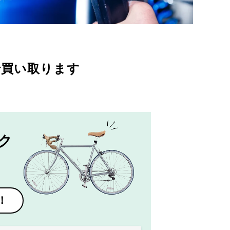
で買い取ります
ク
！