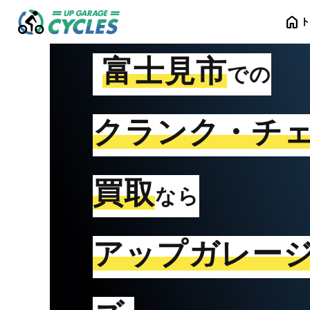
home
富士見市
での
クランク・チ
買取
なら
アップガレー