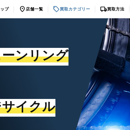
location_on
sell
local_shipping
トップ
店舗一覧
買取カテゴリー
買取方法
ェーンリング
ジサイクル