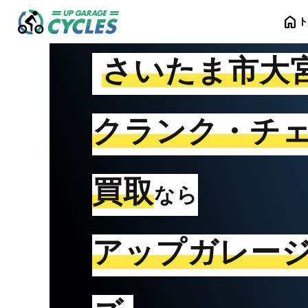
home
さいたま市大
クランク・チ
買取
なら
アップガレー