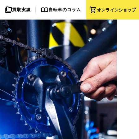
folder_copy
import_contacts
shopping_cart
買取実績
自転車のコラム
オンライン
ショップ