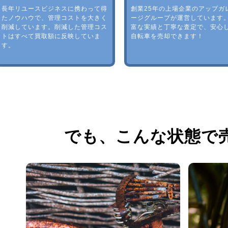
長年リユースビジネスに携わって得
創業25年の上場企業のアップガ
たノウハウで、管理コストを大きく
ージグループが運営しています
削減しています。削減した管理コス
富な実績と丁寧な査定で、安心
トはすべて買取額に反映していま
自転車を売却できます！
す。
でも、
こんな状態で