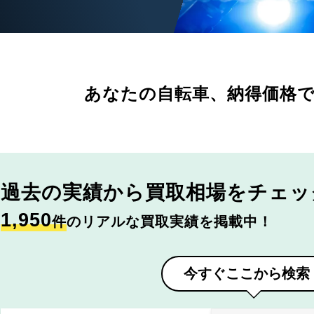
あなたの自転車、
納得価格
過去の実績から
買取相場をチェッ
1,950
件
のリアルな買取実績を掲載中！
今すぐここから検索