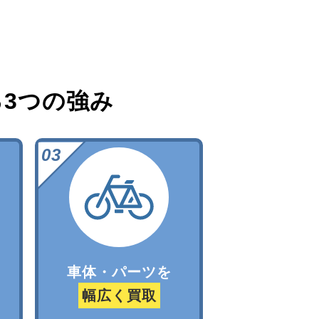
る
3つの強み
車体・パーツを
幅広く買取