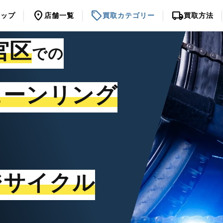
location_on
sell
local_shipping
トップ
店舗一覧
買取カテゴリー
買取方法
宮区
での
ェーンリング
ジサイクル