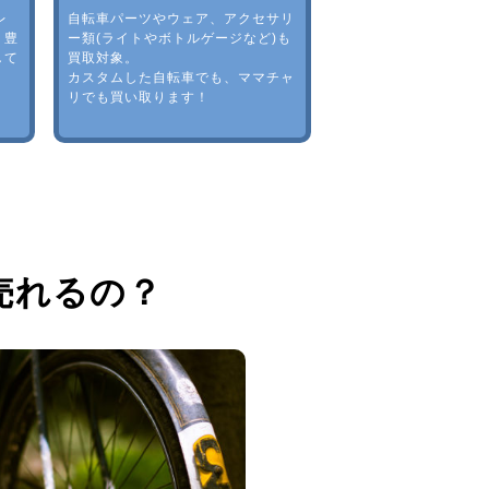
レ
自転車パーツやウェア、アクセサリ
。豊
ー類(ライトやボトルゲージなど)も
して
買取対象。
カスタムした自転車でも、ママチャ
リでも買い取ります！
売れるの？