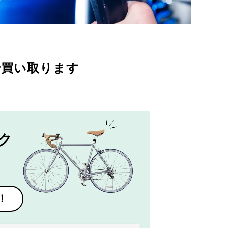
で買い取ります
ク
！