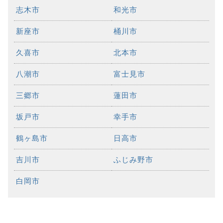
志木市
和光市
新座市
桶川市
久喜市
北本市
八潮市
富士見市
三郷市
蓮田市
坂戸市
幸手市
鶴ヶ島市
日高市
吉川市
ふじみ野市
白岡市