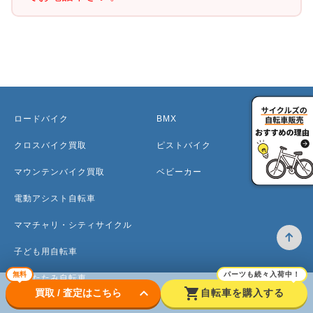
ロードバイク
BMX
クロスバイク買取
ピストバイク
マウンテンバイク買取
ベビーカー
電動アシスト自転車
ママチャリ・シティサイクル
子ども用自転車
無料
パーツも続々入荷中！
折りたたみ自転車
keyboard_arrow_down
shopping_cart
買取 / 査定はこちら
自転車を購入する
ミニベロ