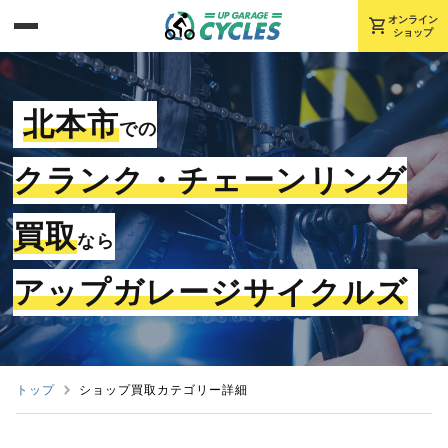
shopping_cart
オンライン
ショップ
北本市
での
クランク・チェーンリング
買取
なら
アップガレージサイクルズ
トップ
ショップ買取カテゴリー詳細