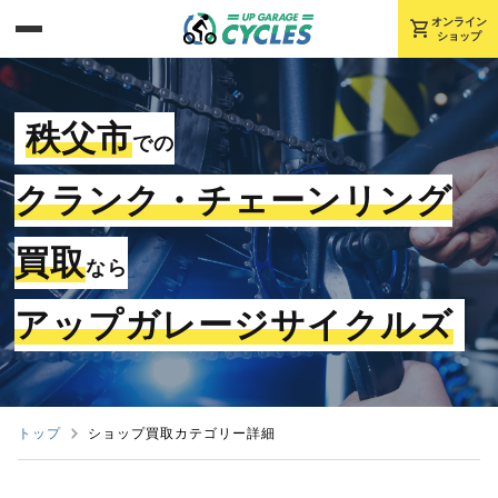
shopping_cart
オンライン
ショップ
秩父市
での
クランク・チェーンリング
買取
なら
アップガレージサイクルズ
トップ
ショップ買取カテゴリー詳細