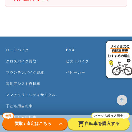
ロードバイク
BMX
クロスバイク買取
ピストバイク
マウンテンバイク買取
ベビーカー
電動アシスト自転車
ママチャリ・シティサイクル
子ども用自転車
無料
パーツも続々入荷中！
折りたたみ自転車
keyboard_arrow_down
shopping_cart
買取 / 査定はこちら
自転車を購入する
ミニベロ