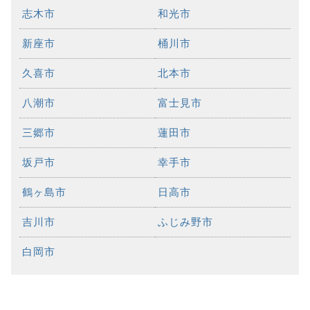
志木市
和光市
新座市
桶川市
久喜市
北本市
八潮市
富士見市
三郷市
蓮田市
坂戸市
幸手市
鶴ヶ島市
日高市
吉川市
ふじみ野市
白岡市