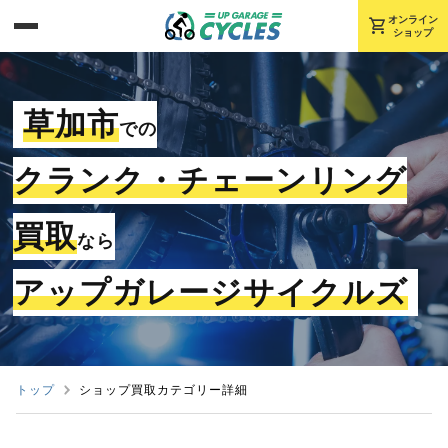
shopping_cart
オンライン
ショップ
草加市
での
クランク・チェーンリング
買取
なら
アップガレージサイクルズ
トップ
ショップ買取カテゴリー詳細