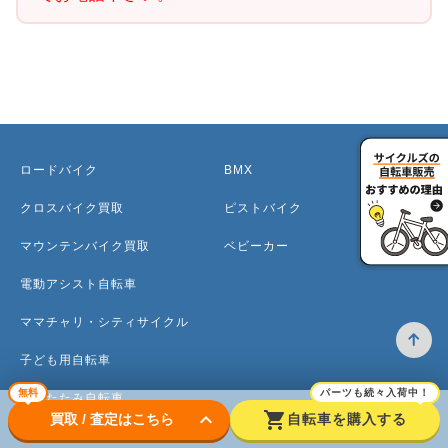
ロードバイク
BMX
クロスバイク買取
ピストバイク
マウンテンバイク買取
ベビーカー
電動アシスト自転車
ママチャリ・シティサイクル
子ども用自転車
無料
パーツも続々入荷中！
折りたたみ自転車
keyboard_arrow_down
shopping_cart
買取 / 査定はこちら
自転車を購入する
ミニベロ