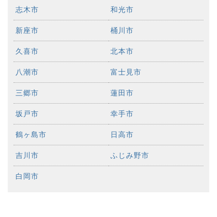
志木市
和光市
新座市
桶川市
久喜市
北本市
八潮市
富士見市
三郷市
蓮田市
坂戸市
幸手市
鶴ヶ島市
日高市
吉川市
ふじみ野市
白岡市