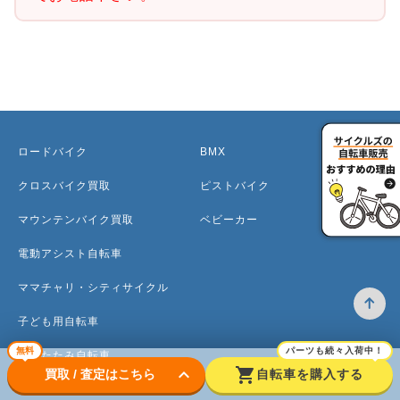
ロードバイク
BMX
クロスバイク買取
ピストバイク
マウンテンバイク買取
ベビーカー
電動アシスト自転車
ママチャリ・シティサイクル
子ども用自転車
無料
パーツも続々入荷中！
折りたたみ自転車
keyboard_arrow_down
shopping_cart
買取 / 査定はこちら
自転車を購入する
ミニベロ