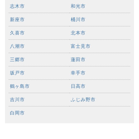
志木市
和光市
新座市
桶川市
久喜市
北本市
八潮市
富士見市
三郷市
蓮田市
坂戸市
幸手市
鶴ヶ島市
日高市
吉川市
ふじみ野市
白岡市