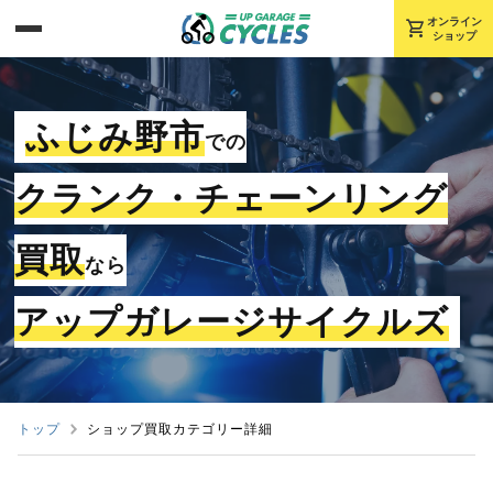
shopping_cart
オンライン
ショップ
ふじみ野市
での
クランク・チェーンリング
買取
なら
アップガレージサイクルズ
トップ
ショップ買取カテゴリー詳細