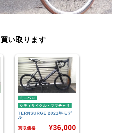
で買い取ります
ミニベロ
シティ
ダイワ
・ママチャリ
シティサイクル・ママチャリ
2021年モデ
SIKISIMA
LUSCIOUS
¥
6,001
¥
36,000
買取価格
買取価