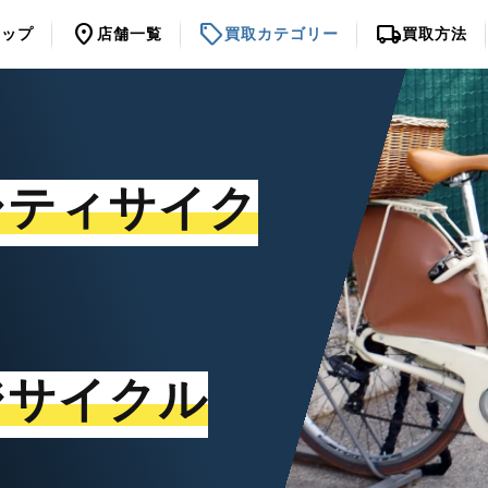
location_on
sell
local_shipping
トップ
店舗一覧
買取カテゴリー
買取方法
シティサイク
ジサイクル