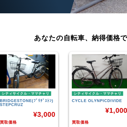
あなたの自転車、
納得価格
リ
シティサイクル・ママチャリ
ミニベロ
ﾄﾝ)
CYCLE OLYNPIC
DIVIDE
シティサイクル
TERN
SURGE 
¥
1,000
ル
000
買取価格
買取価格