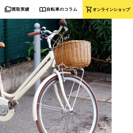
folder_copy
import_contacts
shopping_cart
買取実績
自転車のコラム
オンライン
ショップ