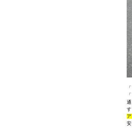
「
「
通
す
ア
安