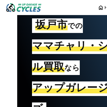
home
坂戸市
での
ママチャリ・
ル買取
なら
アップガレー