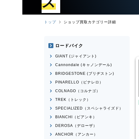
ズ
トップ
ショップ買取カテゴリー詳細
ロードバイク
GIANT (ジャイアント)
Cannondale (キャノンデール)
BRIDGESTONE (ブリヂストン)
PINARELLO（ピナレロ）
COLNAGO（コルナゴ）
TREK（トレック）
シティサイクル・ママチャリ
シティサイクル・ママチャ
SPECIALIZED（スペシャライズド）
ｺｰﾅﾝｵﾘｼﾞﾅﾙ
BRIDGESTONE(ﾌﾞﾘﾁﾞｽ
SOUTHERNPORT
STEPCRUZ
BIANCHI（ビアンキ）
¥
220
¥
3,
DEROSA（デローザ）
買取価格
買取価格
ANCHOR（アンカー）