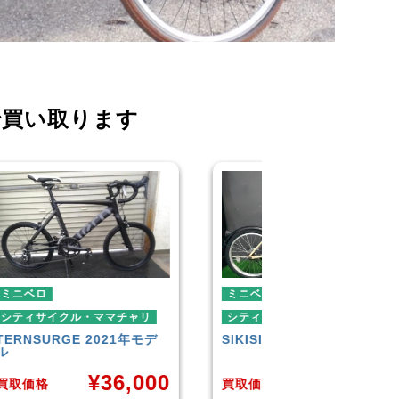
で買い取ります
ミニベロ
シティサイクル・マ
ダイワサイクル
FI
シティサイクル・ママチャリ
SIKISIMA
LUSCIOUS
¥
¥
6,001
0
買取価格
買取価格