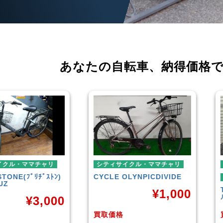
あなたの自転車、
納得価格
シティサイクル・ママチャリ
ミニベロ
CYCLE OLYNPIC
DIVIDE
シティサイクル・ママチャリ
TERN
SURGE 2021年モデ
¥
1,000
ル
¥
36,00
買取価格
買取価格