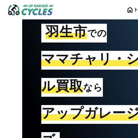
home
羽生市
での
ママチャリ・
ル買取
なら
アップガレー