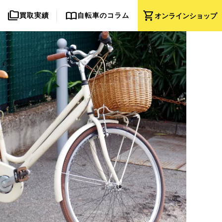
folder_copy
import_contacts
shopping_cart
買取実績
自転車のコラム
オンライン
ショップ