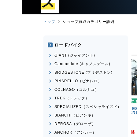
ズ
トップ
ショップ買取カテゴリー詳細
ロードバイク
GIANT (ジャイアント)
Cannondale (キャノンデール)
BRIDGESTONE (ブリヂストン)
PINARELLO（ピナレロ）
COLNAGO（コルナゴ）
TREK（トレック）
イクル・ママチャリ
シティサイクル・ママチャリ
SPECIALIZED（スペシャライズド）
ﾞﾅﾙ
BRIDGESTONE(ﾌﾞﾘﾁﾞｽﾄﾝ)
ERNPORT
STEPCRUZ
BIANCHI（ビアンキ）
¥
220
¥
3,000
DEROSA（デローザ）
買取価格
ANCHOR（アンカー）