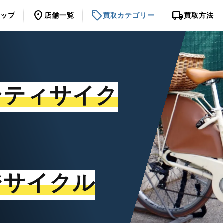
location_on
sell
local_shipping
トップ
店舗一覧
買取カテゴリー
買取方法
シティサイク
ジサイクル