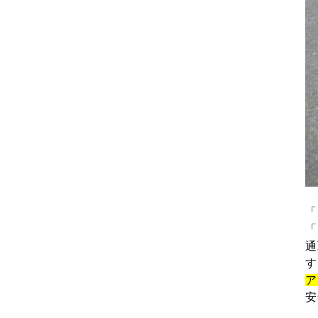
「
「
通
す
ア
安