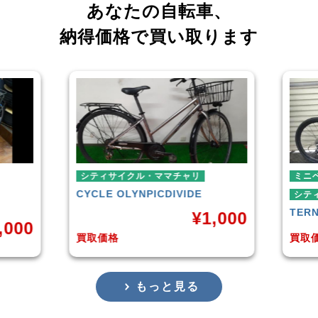
あなたの自転車、
納得価格で買い取ります
シティサイクル・ママチャリ
ミニベロ
CYCLE OLYNPIC
DIVIDE
シティサイクル
TERN
SURG
¥
1,000
買取価格
買取価格
もっと見る