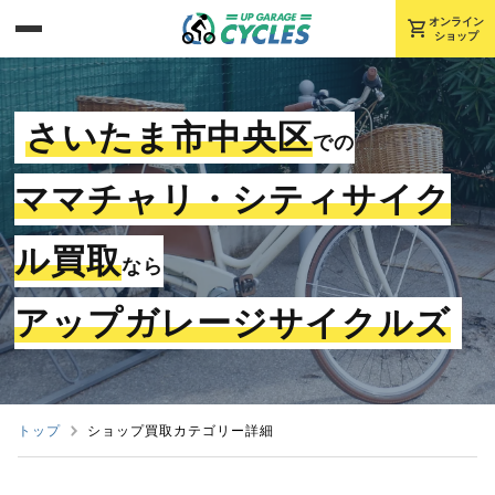
shopping_cart
オンライン
ショップ
さいたま市中央区
での
ママチャリ・シティサイク
ル買取
なら
アップガレージサイクルズ
トップ
ショップ買取カテゴリー詳細