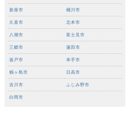
新座市
桶川市
久喜市
北本市
八潮市
富士見市
三郷市
蓮田市
坂戸市
幸手市
鶴ヶ島市
日高市
吉川市
ふじみ野市
白岡市