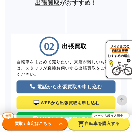
出張買取
がおすすめ！
出張買取
自転車をまとめて売りたい、来店が難しいお客様
は、スタッフが直接お伺いする出張買取をご利用
ください。
電話から出張買取を申し込む
WEBから出張買取を申し込む
無料
パーツも続々入荷中！
LINEから出張査定を申し込む
keyboard_arrow_down
shopping_cart
買取 / 査定はこちら
自転車を購入する