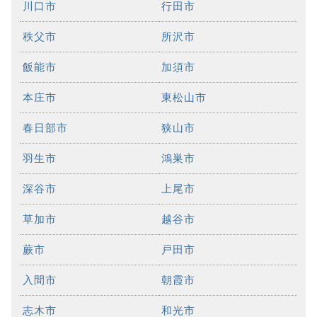
川口市
行田市
秩父市
所沢市
飯能市
加須市
本庄市
東松山市
春日部市
狭山市
羽生市
鴻巣市
深谷市
上尾市
草加市
越谷市
蕨市
戸田市
入間市
朝霞市
志木市
和光市