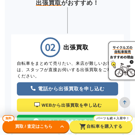
出張買取
がおすすめ！
出張買取
自転車をまとめて売りたい、来店が難しいお客様
は、スタッフが直接お伺いする出張買取をご利用
ください。
電話から出張買取を申し込む
WEBから出張買取を申し込む
無料
パーツも続々入荷中！
LINEから出張査定を申し込む
keyboard_arrow_down
shopping_cart
買取 / 査定はこちら
自転車を購入する