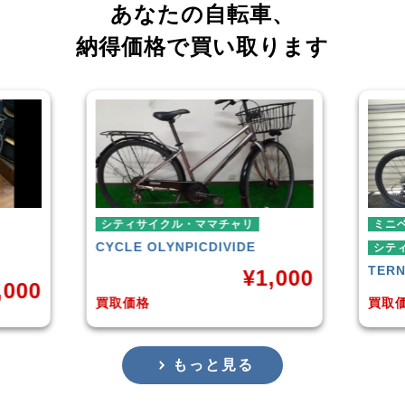
あなたの自転車、
納得価格で買い取ります
ミニベロ
ミニ
シティサイクル・ママチャリ
シテ
TERN
SURGE 2021年モデル
SIK
1,000
¥
36,000
買取価格
買取
もっと見る