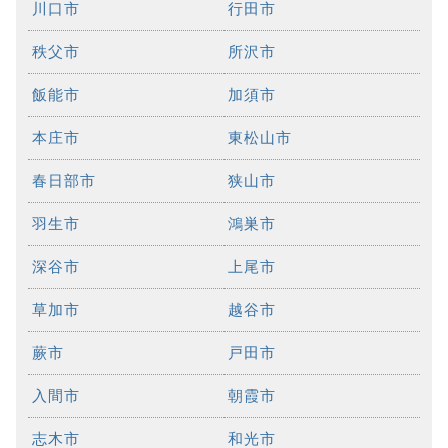
川口市
行田市
秩父市
所沢市
飯能市
加須市
本庄市
東松山市
春日部市
狭山市
羽生市
鴻巣市
深谷市
上尾市
草加市
越谷市
蕨市
戸田市
入間市
朝霞市
志木市
和光市