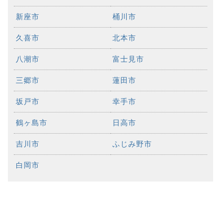
新座市
桶川市
久喜市
北本市
八潮市
富士見市
三郷市
蓮田市
坂戸市
幸手市
鶴ヶ島市
日高市
吉川市
ふじみ野市
白岡市