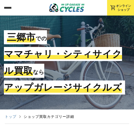
shopping_cart
オンライン
ショップ
三郷市
での
ママチャリ・シティサイク
ル買取
なら
アップガレージサイクルズ
トップ
ショップ買取カテゴリー詳細