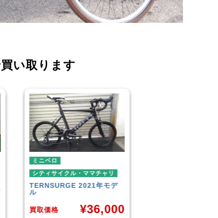
で買い取ります
ミニベロ
シティサイクル・
ダイワサイクル
F
シティサイクル・ママチャリ
デ
SIKISIMA
LUSCIOUS
¥
6,001
00
買取価格
買取価格