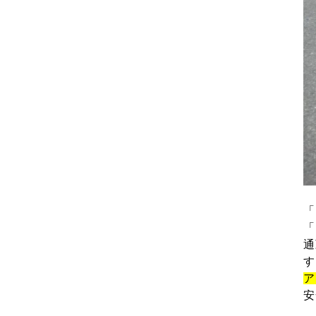
「
「
通
す
ア
安