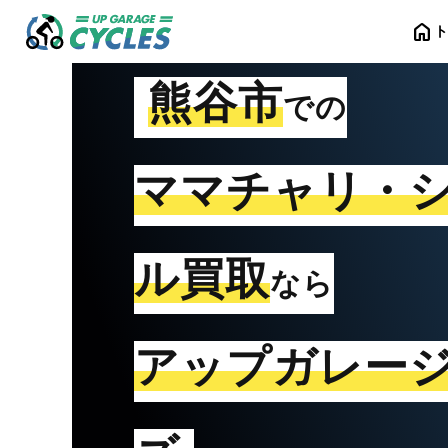
home
熊谷市
での
ママチャリ・
ル買取
なら
アップガレー