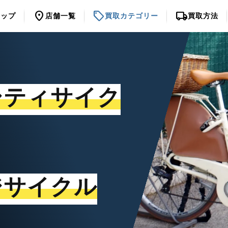
location_on
sell
local_shipping
トップ
店舗一覧
買取カテゴリー
買取方法
シティサイク
ジサイクル