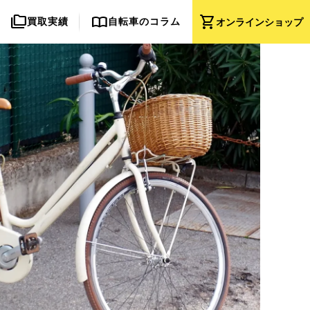
folder_copy
import_contacts
shopping_cart
買取実績
自転車のコラム
オンライン
ショップ