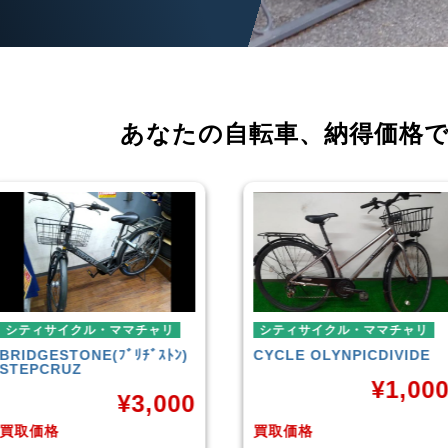
あなたの自転車、
納得価格
シティサイクル・ママチャリ
ミニベロ
CYCLE OLYNPIC
DIVIDE
シティサイクル・ママチャリ
TERN
SURGE 2021年モ
¥
1,000
ル
¥
36,0
買取価格
買取価格