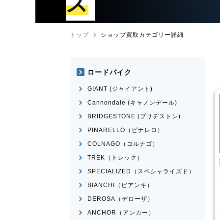
ズ
トップ
ショップ買取カテゴリー詳細
ロードバイク
GIANT (ジャイアント)
Cannondale (キャノンデール)
BRIDGESTONE (ブリヂストン)
PINARELLO（ピナレロ）
COLNAGO（コルナゴ）
TREK（トレック）
ィサイクル・ママチャリ
シティサイクル・ママチャリ
SPECIALIZED（スペシャライズド）
ﾘｼﾞﾅﾙ
BRIDGESTONE(ﾌﾞﾘﾁﾞｽﾄﾝ)
HERNPORT
STEPCRUZ
BIANCHI（ビアンキ）
¥
220
¥
3,000
DEROSA（デローザ）
価格
買取価格
ANCHOR（アンカー）