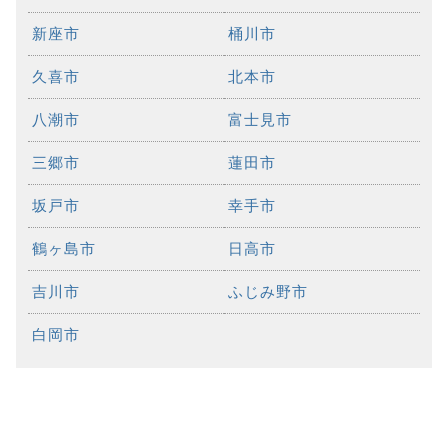
新座市
桶川市
久喜市
北本市
八潮市
富士見市
三郷市
蓮田市
坂戸市
幸手市
鶴ヶ島市
日高市
吉川市
ふじみ野市
白岡市