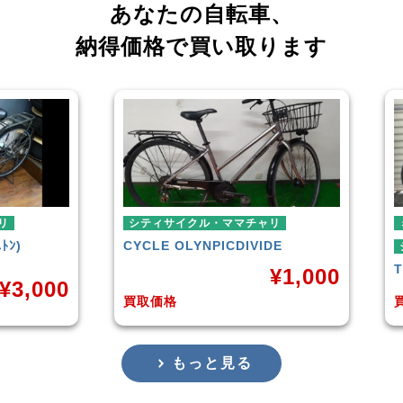
あなたの自転車、
納得価格で買い取ります
シティサイクル・ママチャリ
ミニ
CYCLE OLYNPIC
DIVIDE
シテ
TER
¥
1,000
,000
買取価格
買取
もっと見る