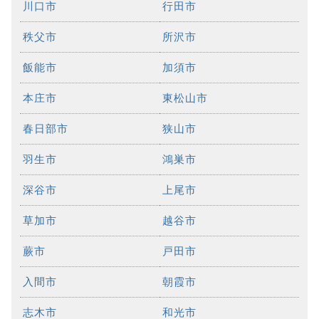
川口市
行田市
秩父市
所沢市
飯能市
加須市
本庄市
東松山市
春日部市
狭山市
羽生市
鴻巣市
深谷市
上尾市
草加市
越谷市
蕨市
戸田市
入間市
朝霞市
志木市
和光市