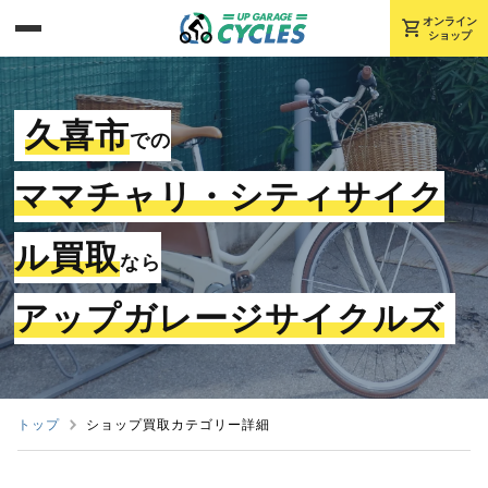
shopping_cart
オンライン
ショップ
久喜市
での
ママチャリ・シティサイク
ル買取
なら
アップガレージサイクルズ
トップ
ショップ買取カテゴリー詳細