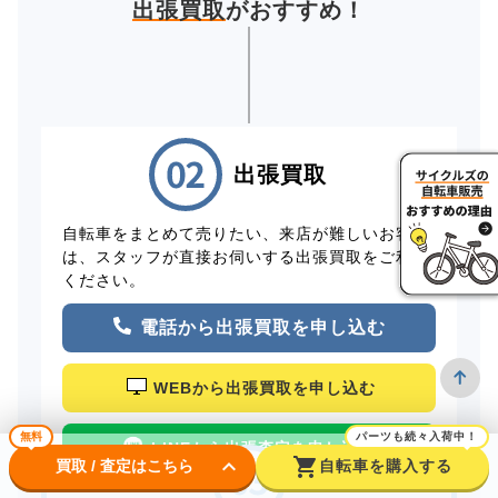
出張買取
がおすすめ！
出張買取
自転車をまとめて売りたい、来店が難しいお客様
は、スタッフが直接お伺いする出張買取をご利用
ください。
電話から出張買取を申し込む
WEBから出張買取を申し込む
無料
パーツも続々入荷中！
LINEから出張査定を申し込む
keyboard_arrow_down
shopping_cart
買取 / 査定はこちら
自転車を購入する