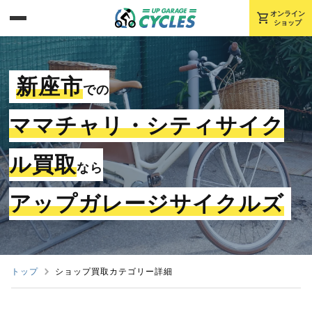
shopping_cart
オンライン
ショップ
新座市
での
ママチャリ・シティサイク
ル買取
なら
アップガレージサイクルズ
トップ
ショップ買取カテゴリー詳細