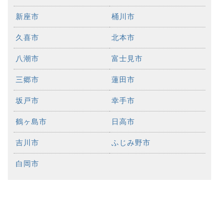
新座市
桶川市
久喜市
北本市
八潮市
富士見市
三郷市
蓮田市
坂戸市
幸手市
鶴ヶ島市
日高市
吉川市
ふじみ野市
白岡市