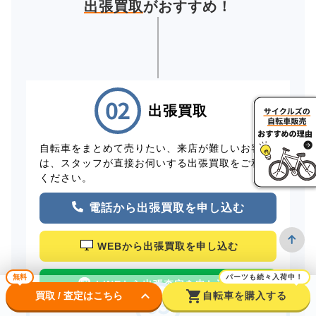
出張買取
がおすすめ！
出張買取
自転車をまとめて売りたい、来店が難しいお客様
は、スタッフが直接お伺いする出張買取をご利用
ください。
電話から出張買取を申し込む
WEBから出張買取を申し込む
無料
パーツも続々入荷中！
LINEから出張査定を申し込む
keyboard_arrow_down
shopping_cart
買取 / 査定はこちら
自転車を購入する