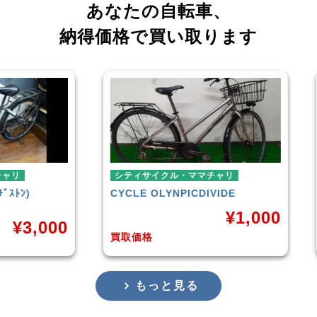
あなたの自転車、
納得価格で買い取ります
シティサイクル・ママチャリ
ミニ
CYCLE OLYNPIC
DIVIDE
シテ
TER
¥
1,000
,000
買取価格
買取
もっと見る