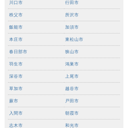
川口市
行田市
秩父市
所沢市
飯能市
加須市
本庄市
東松山市
春日部市
狭山市
羽生市
鴻巣市
深谷市
上尾市
草加市
越谷市
蕨市
戸田市
入間市
朝霞市
志木市
和光市