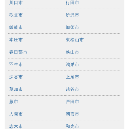
川口市
行田市
秩父市
所沢市
飯能市
加須市
本庄市
東松山市
春日部市
狭山市
羽生市
鴻巣市
深谷市
上尾市
草加市
越谷市
蕨市
戸田市
入間市
朝霞市
志木市
和光市