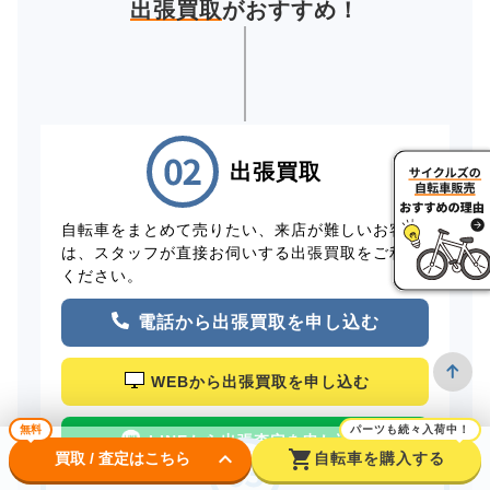
出張買取
がおすすめ！
出張買取
自転車をまとめて売りたい、来店が難しいお客様
は、スタッフが直接お伺いする出張買取をご利用
ください。
電話から出張買取を申し込む
WEBから出張買取を申し込む
無料
パーツも続々入荷中！
LINEから出張査定を申し込む
keyboard_arrow_down
shopping_cart
買取 / 査定はこちら
自転車を購入する