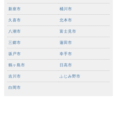
新座市
桶川市
久喜市
北本市
八潮市
富士見市
三郷市
蓮田市
坂戸市
幸手市
鶴ヶ島市
日高市
吉川市
ふじみ野市
白岡市