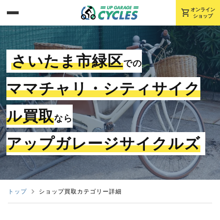
shopping_cart
オンライン
ショップ
さいたま市緑区
での
ママチャリ・シティサイク
ル買取
なら
アップガレージサイクルズ
トップ
ショップ買取カテゴリー詳細