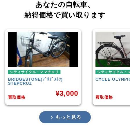
あなたの自転車、
納得価格で買い取ります
シティサイクル・ママチャリ
ミニ
CYCLE OLYNPIC
DIVIDE
シテ
TER
¥
1,000
,000
買取価格
買取
もっと見る