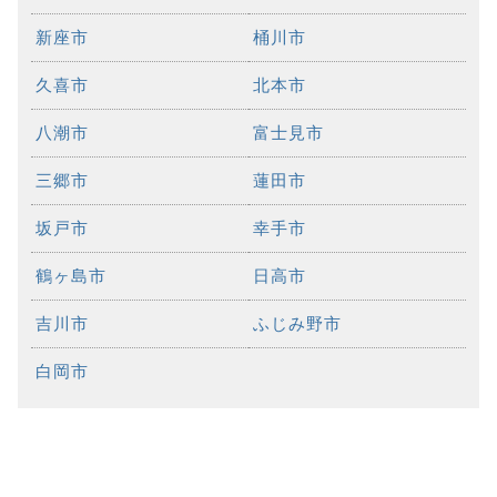
新座市
桶川市
久喜市
北本市
八潮市
富士見市
三郷市
蓮田市
坂戸市
幸手市
鶴ヶ島市
日高市
吉川市
ふじみ野市
白岡市