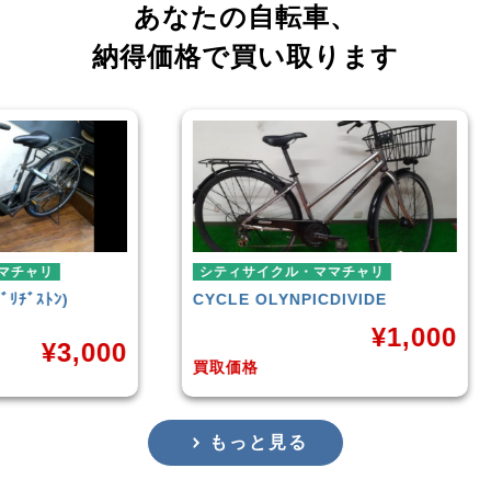
あなたの自転車、
納得価格で買い取ります
シティサイクル・ママチャリ
ミニ
CYCLE OLYNPIC
DIVIDE
シテ
TER
¥
1,000
,000
買取価格
買取
もっと見る