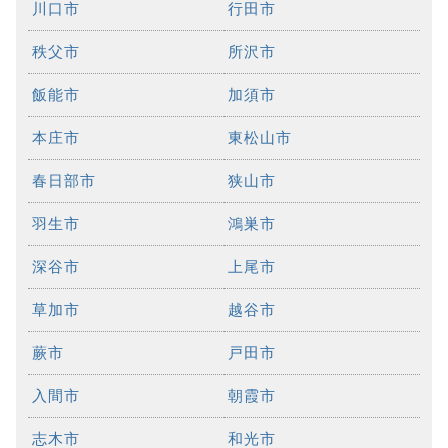
川口市
行田市
秩父市
所沢市
飯能市
加須市
本庄市
東松山市
春日部市
狭山市
羽生市
鴻巣市
深谷市
上尾市
草加市
越谷市
蕨市
戸田市
入間市
朝霞市
志木市
和光市