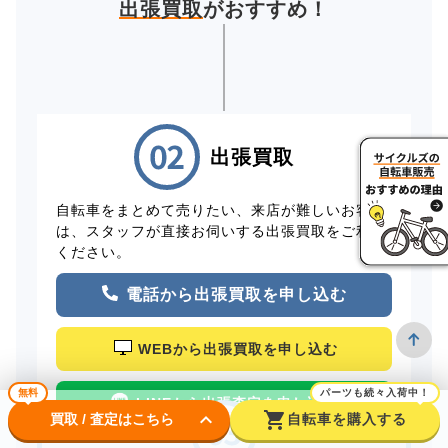
出張買取
がおすすめ！
出張買取
自転車をまとめて売りたい、来店が難しいお客様
は、スタッフが直接お伺いする出張買取をご利用
ください。
電話から出張買取を申し込む
WEBから出張買取を申し込む
無料
パーツも続々入荷中！
LINEから出張査定を申し込む
keyboard_arrow_down
shopping_cart
買取 / 査定はこちら
自転車を購入する