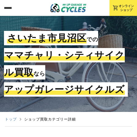
shopping_cart
オンライン
ショップ
さいたま市見沼区
での
ママチャリ・シティサイク
ル買取
なら
アップガレージサイクルズ
トップ
ショップ買取カテゴリー詳細